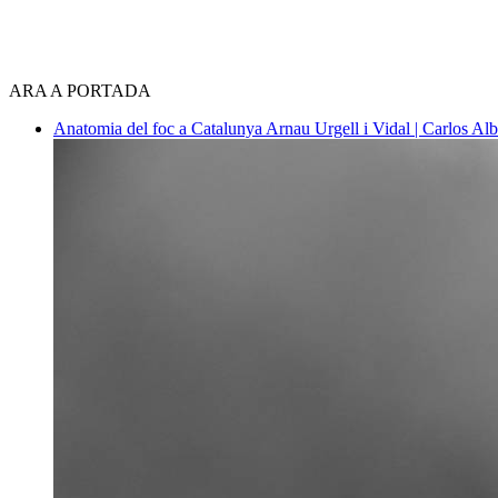
ARA A PORTADA
Anatomia del foc a Catalunya
Arnau Urgell i Vidal | Carlos Al