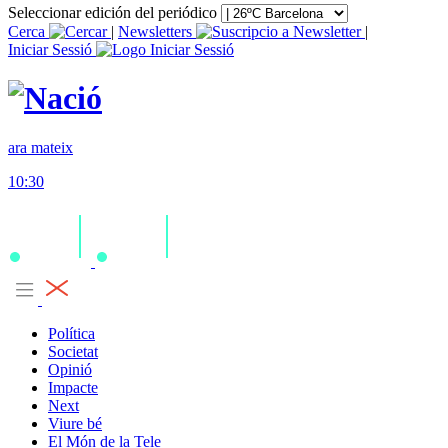
Seleccionar edición del periódico
Cerca
|
Newsletters
|
Iniciar Sessió
ara mateix
10:30
Política
Societat
Opinió
Impacte
Next
Viure bé
El Món de la Tele