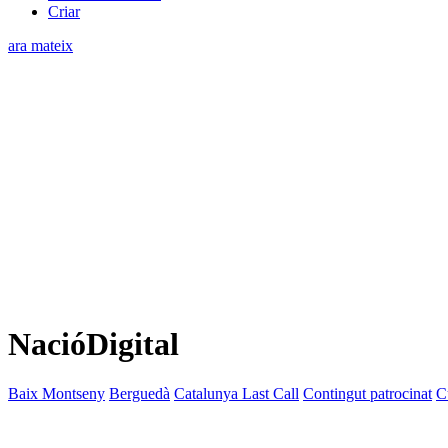
Criar
ara mateix
NacióDigital
Baix Montseny
Berguedà
Catalunya Last Call
Contingut patrocinat
C