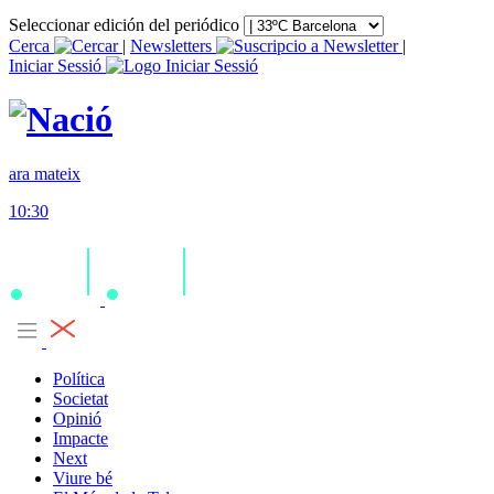
Seleccionar edición del periódico
Cerca
|
Newsletters
|
Iniciar Sessió
ara mateix
10:30
Política
Societat
Opinió
Impacte
Next
Viure bé