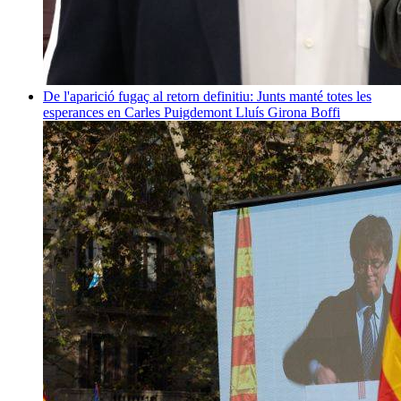
De l'aparició fugaç al retorn definitiu: Junts manté totes les
esperances en Carles Puigdemont
Lluís Girona Boffi