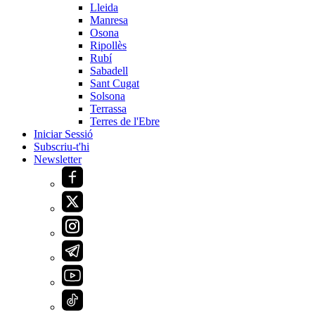
Lleida
Manresa
Osona
Ripollès
Rubí
Sabadell
Sant Cugat
Solsona
Terrassa
Terres de l'Ebre
Iniciar Sessió
Subscriu-t'hi
Newsletter