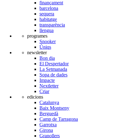
finançament
barcelona
sequera
habitatge
transparència
llengua
programes
Snooker
Úniqs
newsletter
Bon dia
El Despertador
La Setmanada
Sopa de dades
Impacte
Nextletter
Criar
edicions
Catalunya
Baix Montseny
Berguedà
Camp de Tarragona
Garrotxa
Girona
Granollers