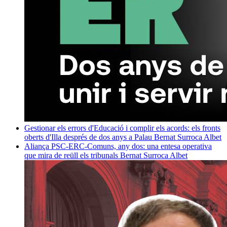
Gestionar els errors d'Educació i complir els acords: els fronts
oberts d'Illa després de dos anys a Palau
Bernat Surroca Albet
Aliança PSC-ERC-Comuns, any dos: una entesa operativa
que mira de reüll els tribunals
Bernat Surroca Albet