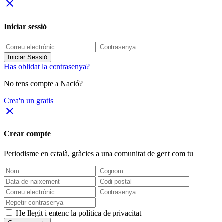
close
Iniciar sessió
Iniciar Sessió
Has oblidat la contrasenya?
No tens compte a Nació?
Crea'n un gratis
close
Crear compte
Periodisme
en català
, gràcies a una comunitat de gent com tu
He llegit i entenc la política de privacitat