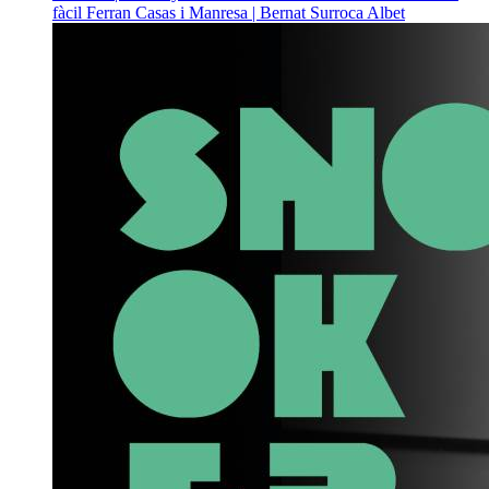
fàcil
Ferran Casas i Manresa | Bernat Surroca Albet