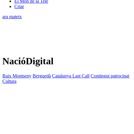
El Món de la Tele
Criar
ara mateix
NacióDigital
Baix Montseny
Berguedà
Catalunya Last Call
Contingut patrocinat
Cultura