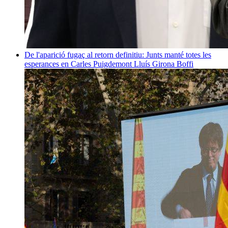
De l'aparició fugaç al retorn definitiu: Junts manté totes les
esperances en Carles Puigdemont
Lluís Girona Boffi