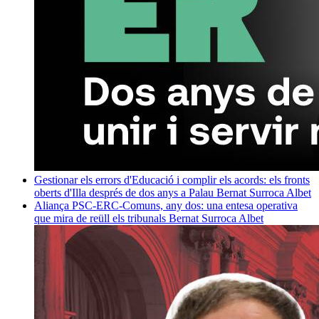
Gestionar els errors d'Educació i complir els acords: els fronts
oberts d'Illa després de dos anys a Palau
Bernat Surroca Albet
Aliança PSC-ERC-Comuns, any dos: una entesa operativa
que mira de reüll els tribunals
Bernat Surroca Albet