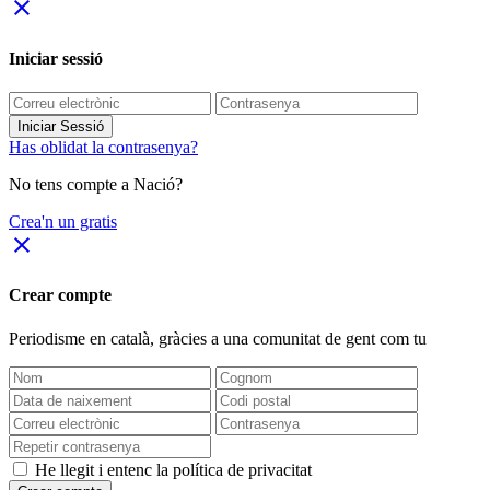
close
Iniciar sessió
Iniciar Sessió
Has oblidat la contrasenya?
No tens compte a Nació?
Crea'n un gratis
close
Crear compte
Periodisme
en català
, gràcies a una comunitat de gent com tu
He llegit i entenc la política de privacitat