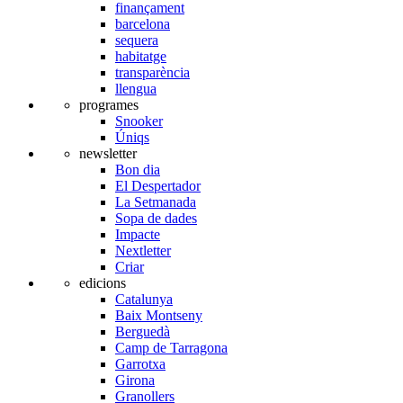
finançament
barcelona
sequera
habitatge
transparència
llengua
programes
Snooker
Úniqs
newsletter
Bon dia
El Despertador
La Setmanada
Sopa de dades
Impacte
Nextletter
Criar
edicions
Catalunya
Baix Montseny
Berguedà
Camp de Tarragona
Garrotxa
Girona
Granollers