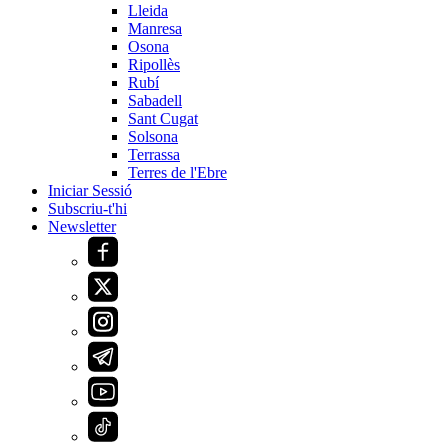
Lleida
Manresa
Osona
Ripollès
Rubí
Sabadell
Sant Cugat
Solsona
Terrassa
Terres de l'Ebre
Iniciar Sessió
Subscriu-t'hi
Newsletter