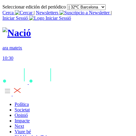
Seleccionar edición del periódico
Cerca
|
Newsletters
|
Iniciar Sessió
ara mateix
10:30
Política
Societat
Opinió
Impacte
Next
Viure bé