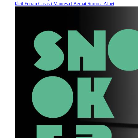
fàcil
Ferran Casas i Manresa | Bernat Surroca Albet