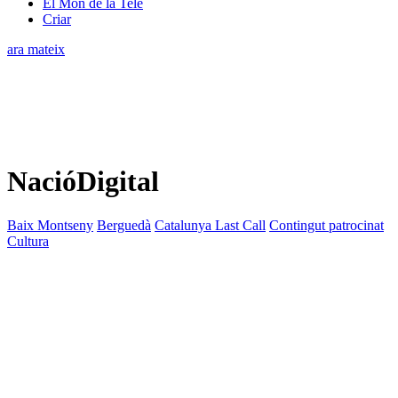
El Món de la Tele
Criar
ara mateix
NacióDigital
Baix Montseny
Berguedà
Catalunya Last Call
Contingut patrocinat
Cultura