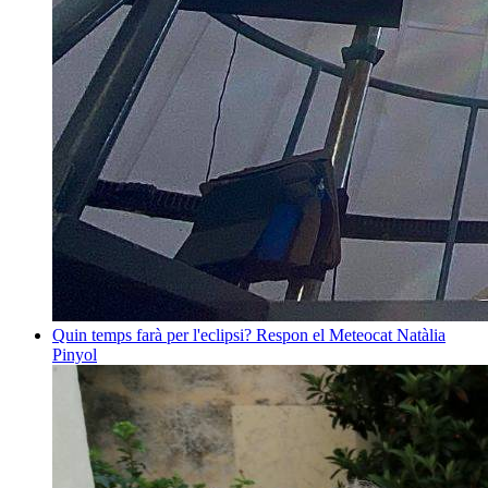
Quin temps farà per l'eclipsi? Respon el Meteocat
Natàlia
Pinyol