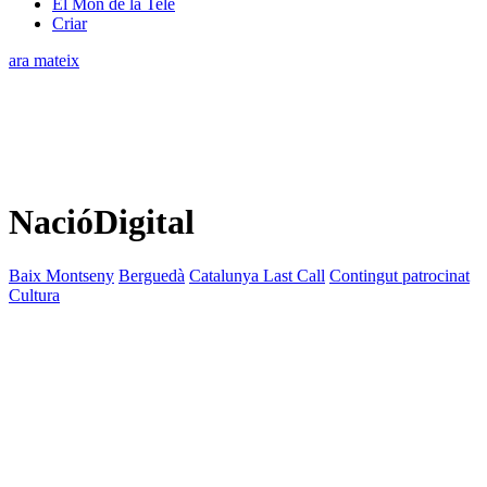
El Món de la Tele
Criar
ara mateix
NacióDigital
Baix Montseny
Berguedà
Catalunya Last Call
Contingut patrocinat
Cultura