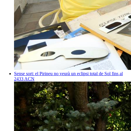
Sense sort: el Pirineu no veurà un eclipsi total de Sol fins al
2433
ACN