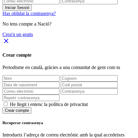
Iniciar Sessió
Has oblidat la contrasenya?
No tens compte a Nació?
Crea'n un gratis
close
Crear compte
Periodisme
en català
, gràcies a una comunitat de gent com tu
He llegit i entenc la política de privacitat
Crear compte
Recuperar contrasenya
Introdueix l’adreça de correu electrònic amb la qual accedeixes