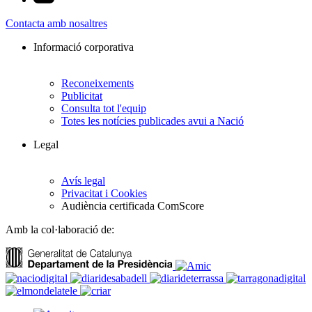
Contacta amb nosaltres
Informació corporativa
Reconeixements
Publicitat
Consulta tot l'equip
Totes les notícies publicades avui a Nació
Legal
Avís legal
Privacitat i Cookies
Audiència certificada ComScore
Amb la col·laboració de: