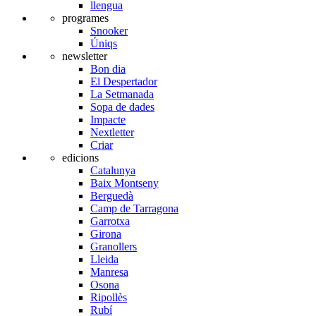
llengua
programes
Snooker
Úniqs
newsletter
Bon dia
El Despertador
La Setmanada
Sopa de dades
Impacte
Nextletter
Criar
edicions
Catalunya
Baix Montseny
Berguedà
Camp de Tarragona
Garrotxa
Girona
Granollers
Lleida
Manresa
Osona
Ripollès
Rubí