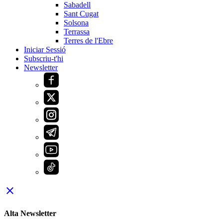
Sabadell
Sant Cugat
Solsona
Terrassa
Terres de l'Ebre
Iniciar Sessió
Subscriu-t'hi
Newsletter
close
Alta Newsletter