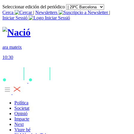
Seleccionar edición del periódico
Cerca
|
Newsletters
|
Iniciar Sessió
ara mateix
10:30
Política
Societat
Opinió
Impacte
Next
Viure bé