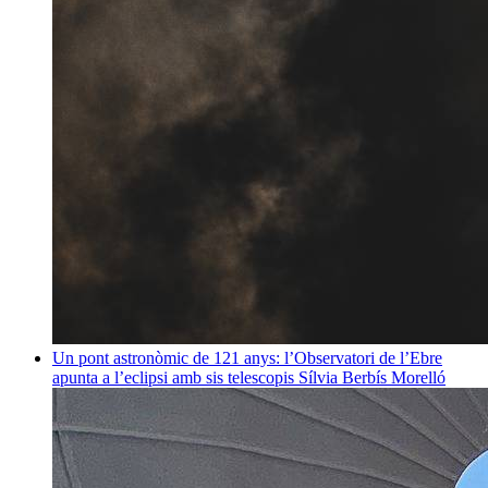
Un pont astronòmic de 121 anys: l’Observatori de l’Ebre
apunta a l’eclipsi amb sis telescopis
Sílvia Berbís Morelló