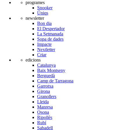
programes
Snooker
Úniqs
newsletter
Bon dia
El Despertador
La Setmanada
Sopa de dades
Impacte
Nextletter
Criar
edicions
Catalunya
Baix Montseny
Berguedà
Camp de Tarragona
Garrotxa
Girona
Granollers
Lleida
Manresa
Osona
Ripollès
Rubí
Sabadell