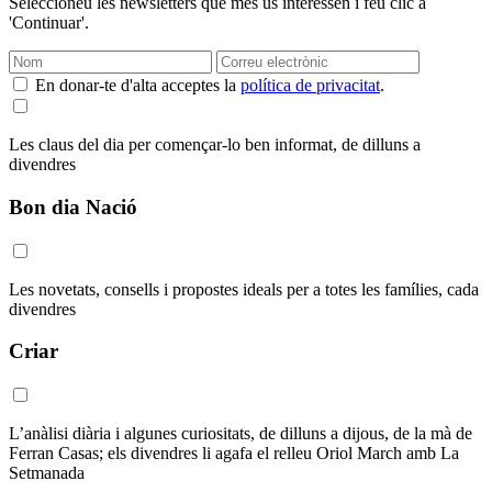
Seleccioneu les newsletters que més us interessen i feu clic a
'Continuar'.
En donar-te d'alta acceptes la
política de privacitat
.
Les claus del dia per començar-lo ben informat, de dilluns a
divendres
Bon dia Nació
Les novetats, consells i propostes ideals per a totes les famílies, cada
divendres
Criar
L’anàlisi diària i algunes curiositats, de dilluns a dijous, de la mà de
Ferran Casas; els divendres li agafa el relleu Oriol March amb La
Setmanada