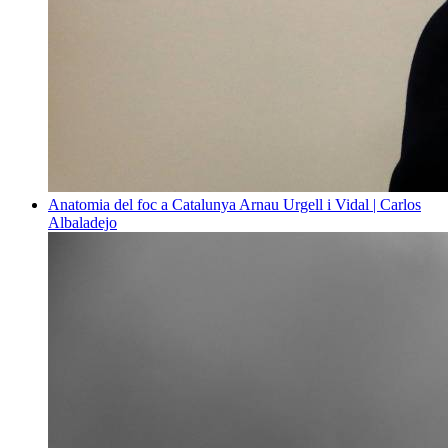
Anatomia del foc a Catalunya
Arnau Urgell i Vidal | Carlos
Albaladejo