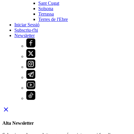
Sant Cugat
Solsona
Terrassa
Terres de l'Ebre
Iniciar Sessió
Subscriu-t'hi
Newsletter
close
Alta Newsletter