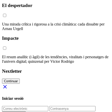
El despertador
Una mirada crítica i rigorosa a la crisi climàtica: cada dissabte per
Arnau Urgell
Impacte
El resum analític (i àgil) de les tendències, viralitats i personatges de
l'univers digital; quinzenal per Victor Rodrigo
Nextletter
Continuar
close
Iniciar sessió