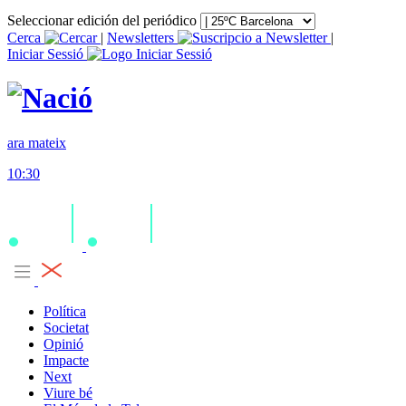
Seleccionar edición del periódico
Cerca
|
Newsletters
|
Iniciar Sessió
ara mateix
10:30
Política
Societat
Opinió
Impacte
Next
Viure bé