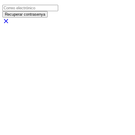
Recuperar contrasenya
close