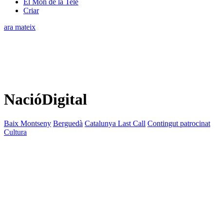
El Món de la Tele
Criar
ara mateix
NacióDigital
Baix Montseny
Berguedà
Catalunya Last Call
Contingut patrocinat
Cultura