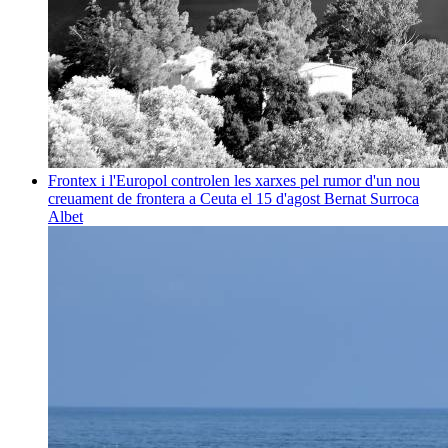
Frontex i l'Europol controlen les xarxes pel rumor d'un nou
creuament de frontera a Ceuta el 15 d'agost
Bernat Surroca
Albet