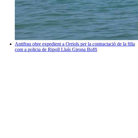
Antifrau obre expedient a Orriols per la contractació de la filla
com a policia de Ripoll
Lluís Girona Boffi