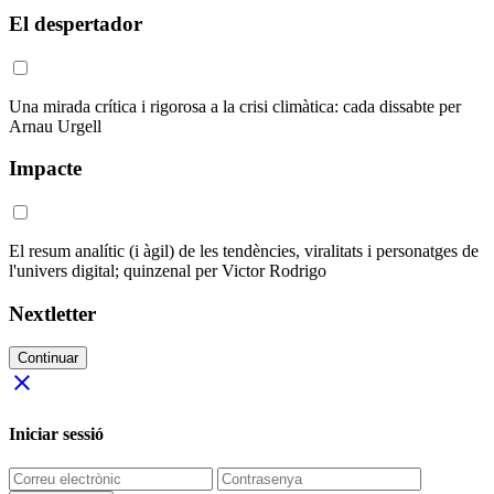
El despertador
Una mirada crítica i rigorosa a la crisi climàtica: cada dissabte per
Arnau Urgell
Impacte
El resum analític (i àgil) de les tendències, viralitats i personatges de
l'univers digital; quinzenal per Victor Rodrigo
Nextletter
Continuar
close
Iniciar sessió