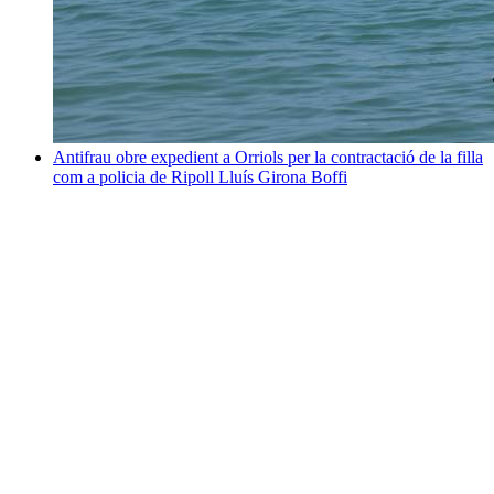
Antifrau obre expedient a Orriols per la contractació de la filla
com a policia de Ripoll
Lluís Girona Boffi