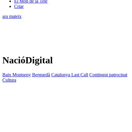
El Món de la Tele
Criar
ara mateix
NacióDigital
Baix Montseny
Berguedà
Catalunya Last Call
Contingut patrocinat
Cultura