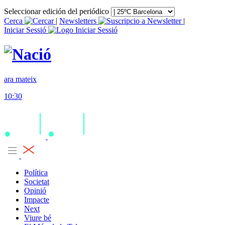
Seleccionar edición del periódico
Cerca
|
Newsletters
|
Iniciar Sessió
ara mateix
10:30
Política
Societat
Opinió
Impacte
Next
Viure bé