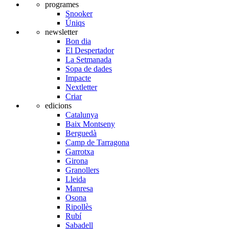
programes
Snooker
Úniqs
newsletter
Bon dia
El Despertador
La Setmanada
Sopa de dades
Impacte
Nextletter
Criar
edicions
Catalunya
Baix Montseny
Berguedà
Camp de Tarragona
Garrotxa
Girona
Granollers
Lleida
Manresa
Osona
Ripollès
Rubí
Sabadell