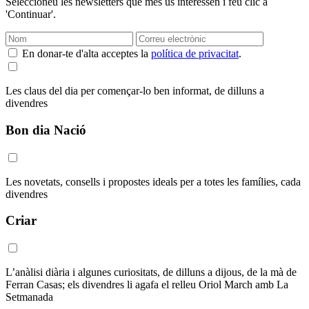
Seleccioneu les newsletters que més us interessen i feu clic a
'Continuar'.
En donar-te d'alta acceptes la
política de privacitat
.
Les claus del dia per començar-lo ben informat, de dilluns a
divendres
Bon dia Nació
Les novetats, consells i propostes ideals per a totes les famílies, cada
divendres
Criar
L’anàlisi diària i algunes curiositats, de dilluns a dijous, de la mà de
Ferran Casas; els divendres li agafa el relleu Oriol March amb La
Setmanada