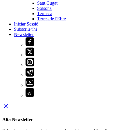
Sant Cugat
Solsona
Terrassa
Terres de l'Ebre
Iniciar Sessió
Subscriu-t'hi
Newsletter
close
Alta Newsletter