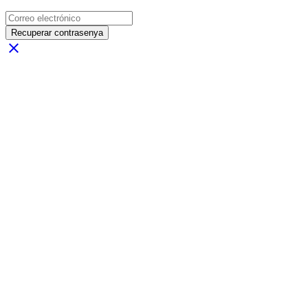
Recuperar contrasenya
close