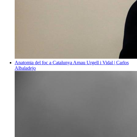
Anatomia del foc a Catalunya
Arnau Urgell i Vidal | Carlos
Albaladejo