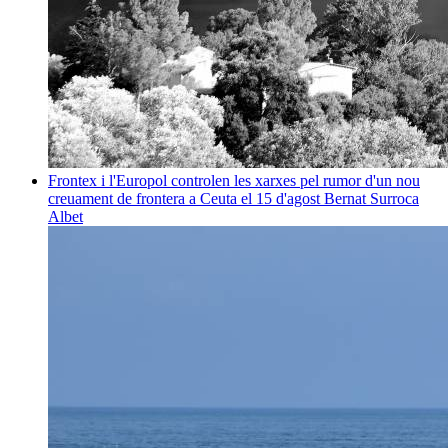
Frontex i l'Europol controlen les xarxes pel rumor d'un nou
creuament de frontera a Ceuta el 15 d'agost
Bernat Surroca
Albet