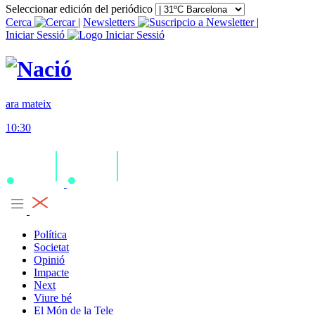
Seleccionar edición del periódico
Cerca
|
Newsletters
|
Iniciar Sessió
ara mateix
10:30
Política
Societat
Opinió
Impacte
Next
Viure bé
El Món de la Tele