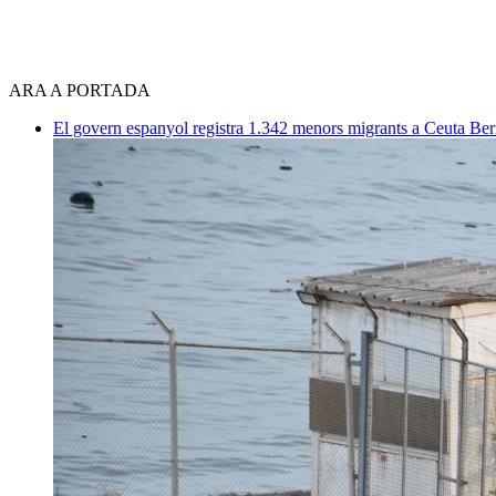
ARA A PORTADA
El govern espanyol registra 1.342 menors migrants a Ceuta
Ber