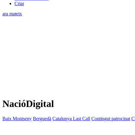
Criar
ara mateix
NacióDigital
Baix Montseny
Berguedà
Catalunya Last Call
Contingut patrocinat
C