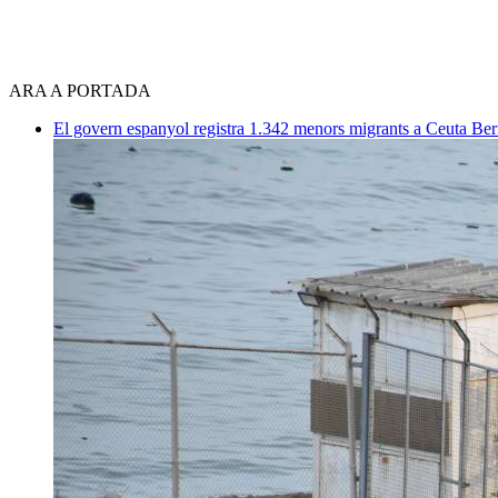
ARA A PORTADA
El govern espanyol registra 1.342 menors migrants a Ceuta
Ber