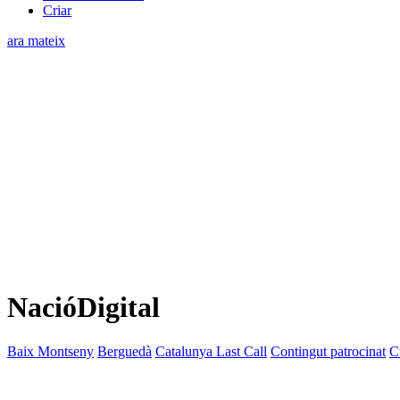
Criar
ara mateix
NacióDigital
Baix Montseny
Berguedà
Catalunya Last Call
Contingut patrocinat
C