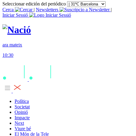
Seleccionar edición del periódico
Cerca
|
Newsletters
|
Iniciar Sessió
ara mateix
10:30
Política
Societat
Opinió
Impacte
Next
Viure bé
El Món de la Tele