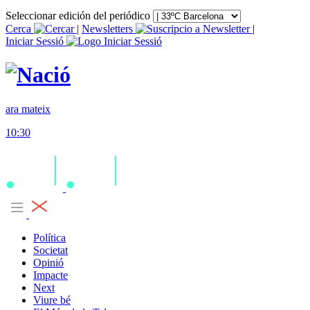
Seleccionar edición del periódico
Cerca
|
Newsletters
|
Iniciar Sessió
ara mateix
10:30
Política
Societat
Opinió
Impacte
Next
Viure bé