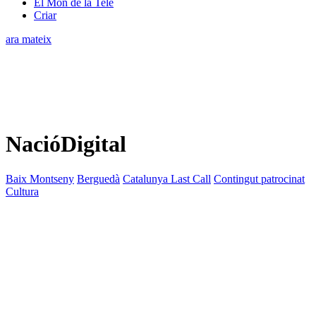
El Món de la Tele
Criar
ara mateix
NacióDigital
Baix Montseny
Berguedà
Catalunya Last Call
Contingut patrocinat
Cultura