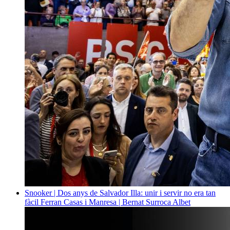
Snooker | Dos anys de Salvador Illa: unir i servir no era tan
fàcil
Ferran Casas i Manresa | Bernat Surroca Albet