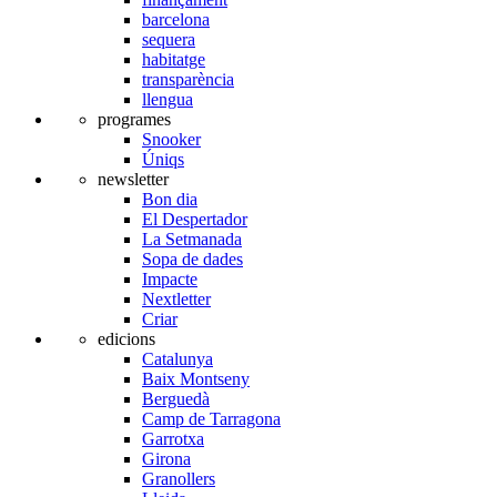
barcelona
sequera
habitatge
transparència
llengua
programes
Snooker
Úniqs
newsletter
Bon dia
El Despertador
La Setmanada
Sopa de dades
Impacte
Nextletter
Criar
edicions
Catalunya
Baix Montseny
Berguedà
Camp de Tarragona
Garrotxa
Girona
Granollers