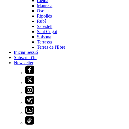
Lleida
Manresa
Osona
Ripollès
Rubí
Sabadell
Sant Cugat
Solsona
Terrassa
Terres de l'Ebre
Iniciar Sessió
Subscriu-t'hi
Newsletter