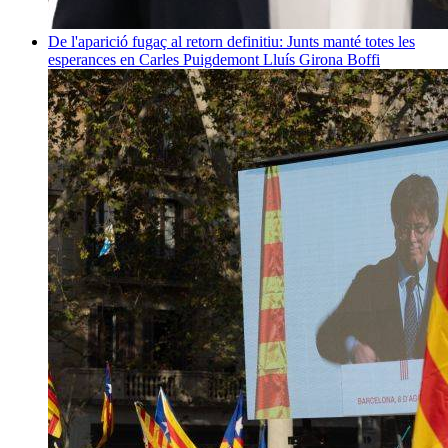
De l'aparició fugaç al retorn definitiu: Junts manté totes les
esperances en Carles Puigdemont
Lluís Girona Boffi