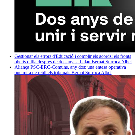
Gestionar els errors d'Educació i complir els acords: els fronts
oberts d'Illa després de dos anys a Palau
Bernat Surroca Albet
Aliança PSC-ERC-Comuns, any dos: una entesa operativa
que mira de reüll els tribunals
Bernat Surroca Albet