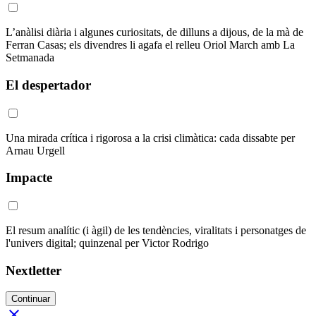
L’anàlisi diària i algunes curiositats, de dilluns a dijous, de la mà de
Ferran Casas; els divendres li agafa el relleu Oriol March amb La
Setmanada
El despertador
Una mirada crítica i rigorosa a la crisi climàtica: cada dissabte per
Arnau Urgell
Impacte
El resum analític (i àgil) de les tendències, viralitats i personatges de
l'univers digital; quinzenal per Victor Rodrigo
Nextletter
Continuar
close