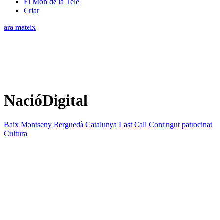
El Món de la Tele
Criar
ara mateix
NacióDigital
Baix Montseny
Berguedà
Catalunya Last Call
Contingut patrocinat
Cultura