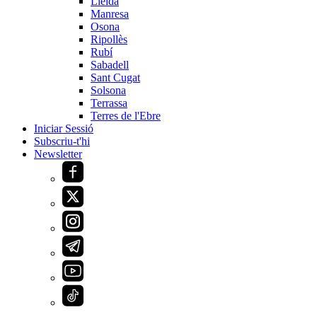
Lleida
Manresa
Osona
Ripollès
Rubí
Sabadell
Sant Cugat
Solsona
Terrassa
Terres de l'Ebre
Iniciar Sessió
Subscriu-t'hi
Newsletter