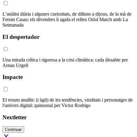
L’anàlisi diària i algunes curiositats, de dilluns a dijous, de la mà de
Ferran Casas; els divendres li agafa el relleu Oriol March amb La
Setmanada
El despertador
Una mirada crítica i rigorosa a la crisi climàtica: cada dissabte per
Arnau Urgell
Impacte
El resum analític (i àgil) de les tendències, viralitats i personatges de
l'univers digital; quinzenal per Victor Rodrigo
Nextletter
Continuar
close