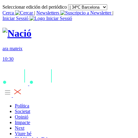
Seleccionar edición del periódico
Cerca
|
Newsletters
|
Iniciar Sessió
ara mateix
10:30
Política
Societat
Opinió
Impacte
Next
Viure bé