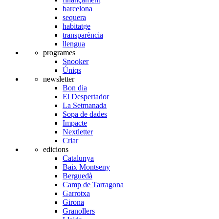
barcelona
sequera
habitatge
transparència
llengua
programes
Snooker
Úniqs
newsletter
Bon dia
El Despertador
La Setmanada
Sopa de dades
Impacte
Nextletter
Criar
edicions
Catalunya
Baix Montseny
Berguedà
Camp de Tarragona
Garrotxa
Girona
Granollers