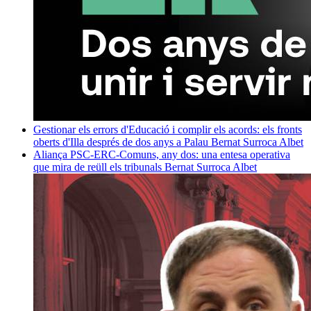
Gestionar els errors d'Educació i complir els acords: els fronts
oberts d'Illa després de dos anys a Palau
Bernat Surroca Albet
Aliança PSC-ERC-Comuns, any dos: una entesa operativa
que mira de reüll els tribunals
Bernat Surroca Albet