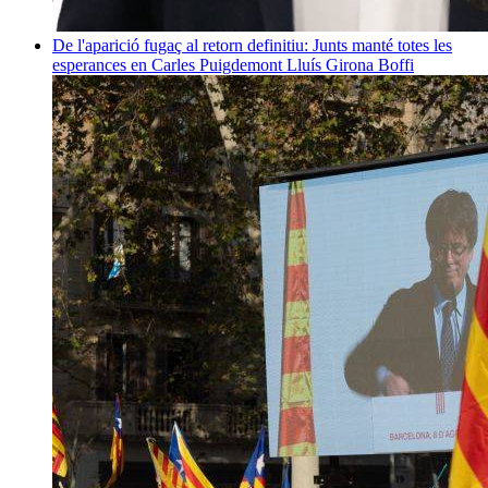
De l'aparició fugaç al retorn definitiu: Junts manté totes les
esperances en Carles Puigdemont
Lluís Girona Boffi