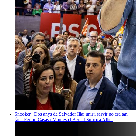
Snooker | Dos anys de Salvador Illa: unir i servir no era tan
fàcil
Ferran Casas i Manresa | Bernat Surroca Albet