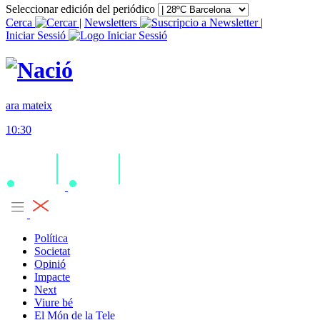
Seleccionar edición del periódico
Cerca
|
Newsletters
|
Iniciar Sessió
ara mateix
10:30
Política
Societat
Opinió
Impacte
Next
Viure bé
El Món de la Tele