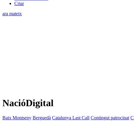
Criar
ara mateix
NacióDigital
Baix Montseny
Berguedà
Catalunya Last Call
Contingut patrocinat
C