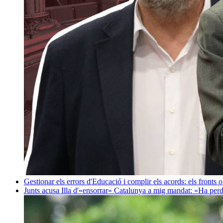
Gestionar els errors d'Educació i complir els acords: els fronts 
Junts acusa Illa d'«ensorrar» Catalunya a mig mandat: «Ha perd