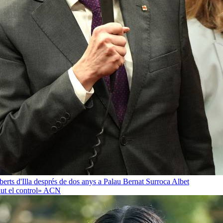
oberts d'Illa després de dos anys a Palau
Bernat Surroca Albet
ut el control»
ACN