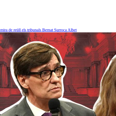
ra de reüll els tribunals
Bernat Surroca Albet