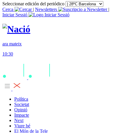
Seleccionar edición del periódico
Cerca
|
Newsletters
|
Iniciar Sessió
ara mateix
10:30
Política
Societat
Opinió
Impacte
Next
Viure bé
El Món de la Tele