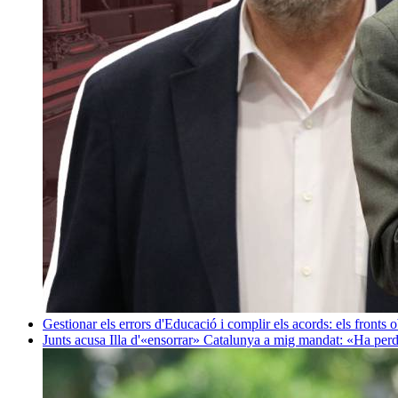
Gestionar els errors d'Educació i complir els acords: els fronts 
Junts acusa Illa d'«ensorrar» Catalunya a mig mandat: «Ha perd