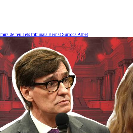
ra de reüll els tribunals
Bernat Surroca Albet