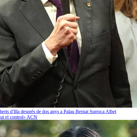
oberts d'Illa després de dos anys a Palau
Bernat Surroca Albet
ut el control»
ACN