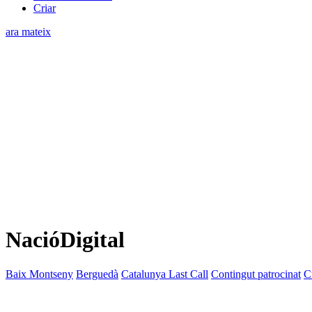
Criar
ara mateix
NacióDigital
Baix Montseny
Berguedà
Catalunya Last Call
Contingut patrocinat
C