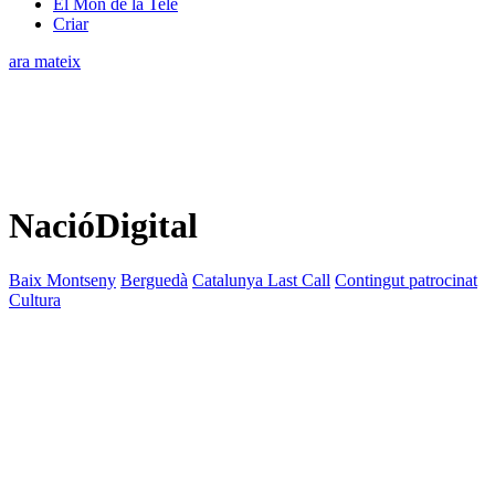
El Món de la Tele
Criar
ara mateix
NacióDigital
Baix Montseny
Berguedà
Catalunya Last Call
Contingut patrocinat
Cultura