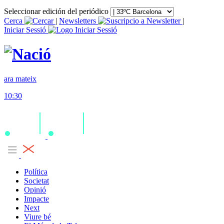
Seleccionar edición del periódico
Cerca
|
Newsletters
|
Iniciar Sessió
ara mateix
10:30
Política
Societat
Opinió
Impacte
Next
Viure bé