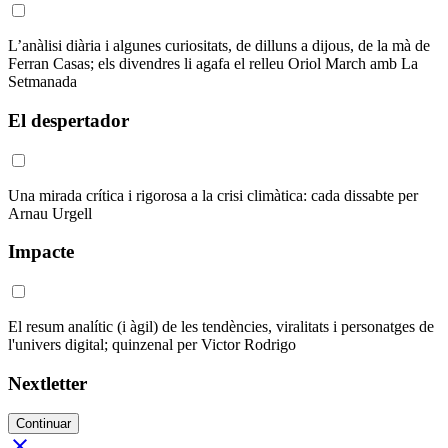
L’anàlisi diària i algunes curiositats, de dilluns a dijous, de la mà de
Ferran Casas; els divendres li agafa el relleu Oriol March amb La
Setmanada
El despertador
Una mirada crítica i rigorosa a la crisi climàtica: cada dissabte per
Arnau Urgell
Impacte
El resum analític (i àgil) de les tendències, viralitats i personatges de
l'univers digital; quinzenal per Victor Rodrigo
Nextletter
Continuar
close