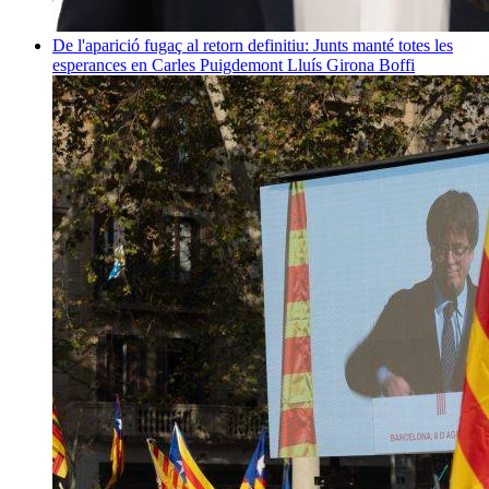
De l'aparició fugaç al retorn definitiu: Junts manté totes les
esperances en Carles Puigdemont
Lluís Girona Boffi