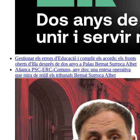
Gestionar els errors d'Educació i complir els acords: els fronts
oberts d'Illa després de dos anys a Palau
Bernat Surroca Albet
Aliança PSC-ERC-Comuns, any dos: una entesa operativa
que mira de reüll els tribunals
Bernat Surroca Albet