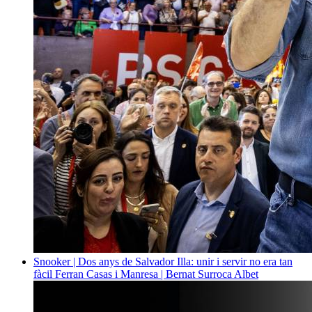
Snooker | Dos anys de Salvador Illa: unir i servir no era tan
fàcil
Ferran Casas i Manresa | Bernat Surroca Albet