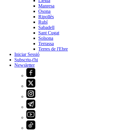
Lleida
Manresa
Osona
Ripollès
Rubí
Sabadell
Sant Cugat
Solsona
Terrassa
Terres de l'Ebre
Iniciar Sessió
Subscriu-t'hi
Newsletter