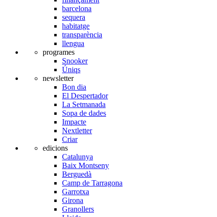
barcelona
sequera
habitatge
transparència
llengua
programes
Snooker
Úniqs
newsletter
Bon dia
El Despertador
La Setmanada
Sopa de dades
Impacte
Nextletter
Criar
edicions
Catalunya
Baix Montseny
Berguedà
Camp de Tarragona
Garrotxa
Girona
Granollers