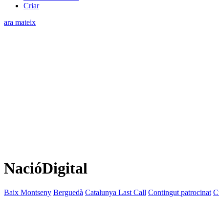
Criar
ara mateix
NacióDigital
Baix Montseny
Berguedà
Catalunya Last Call
Contingut patrocinat
C