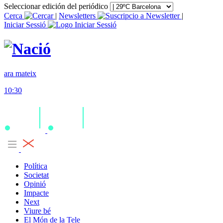
Seleccionar edición del periódico
Cerca
|
Newsletters
|
Iniciar Sessió
ara mateix
10:30
Política
Societat
Opinió
Impacte
Next
Viure bé
El Món de la Tele