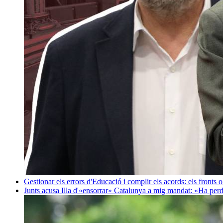
Gestionar els errors d'Educació i complir els acords: els fronts 
Junts acusa Illa d'«ensorrar» Catalunya a mig mandat: «Ha perd