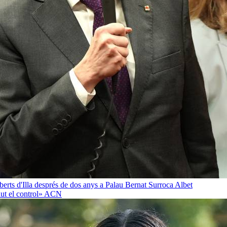
oberts d'Illa després de dos anys a Palau
Bernat Surroca Albet
ut el control»
ACN