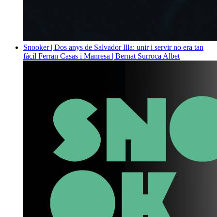
Snooker | Dos anys de Salvador Illa: unir i servir no era tan
fàcil
Ferran Casas i Manresa | Bernat Surroca Albet