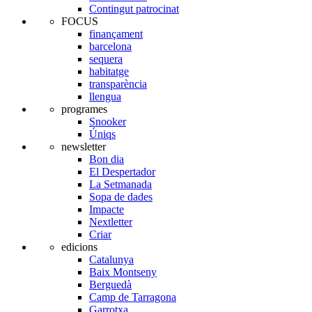
Contingut patrocinat
FOCUS
finançament
barcelona
sequera
habitatge
transparència
llengua
programes
Snooker
Úniqs
newsletter
Bon dia
El Despertador
La Setmanada
Sopa de dades
Impacte
Nextletter
Criar
edicions
Catalunya
Baix Montseny
Berguedà
Camp de Tarragona
Garrotxa