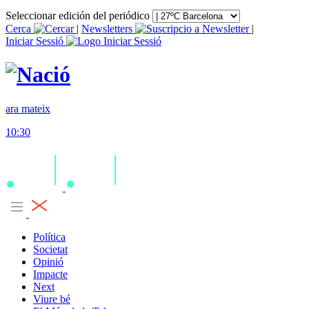
Seleccionar edición del periódico
Cerca
|
Newsletters
|
Iniciar Sessió
ara mateix
10:30
Política
Societat
Opinió
Impacte
Next
Viure bé