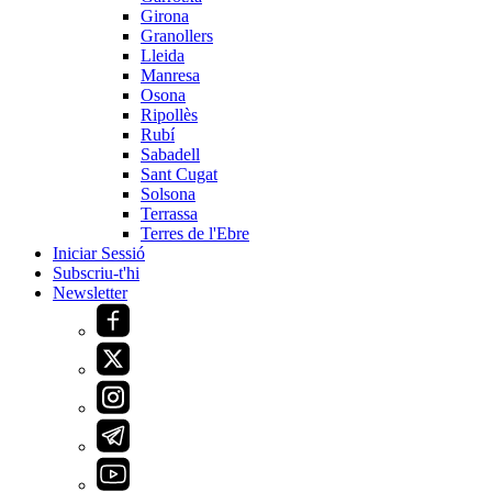
Girona
Granollers
Lleida
Manresa
Osona
Ripollès
Rubí
Sabadell
Sant Cugat
Solsona
Terrassa
Terres de l'Ebre
Iniciar Sessió
Subscriu-t'hi
Newsletter