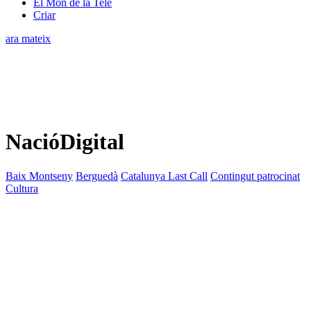
El Món de la Tele
Criar
ara mateix
NacióDigital
Baix Montseny
Berguedà
Catalunya Last Call
Contingut patrocinat
Cultura