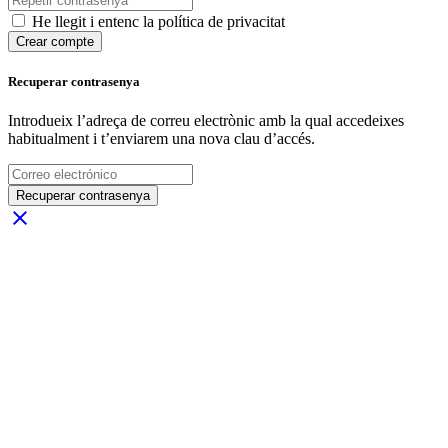
He llegit i entenc la política de privacitat
Crear compte
Recuperar contrasenya
Introdueix l’adreça de correu electrònic amb la qual accedeixes
habitualment i t’enviarem una nova clau d’accés.
Recuperar contrasenya
close