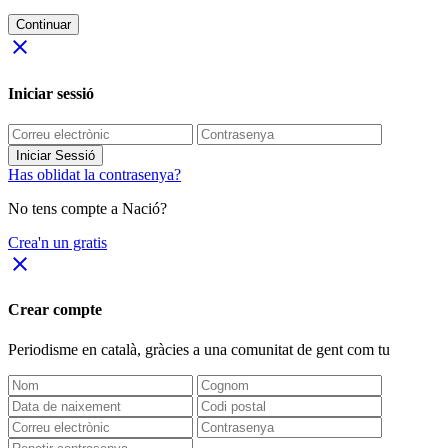
Continuar
close
Iniciar sessió
Iniciar Sessió
Has oblidat la contrasenya?
No tens compte a Nació?
Crea'n un gratis
close
Crear compte
Periodisme
en català
, gràcies a una comunitat de gent com tu