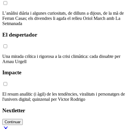
L’anàlisi diària i algunes curiositats, de dilluns a dijous, de la mà de
Ferran Casas; els divendres li agafa el relleu Oriol March amb La
Setmanada
El despertador
Una mirada crítica i rigorosa a la crisi climàtica: cada dissabte per
Arnau Urgell
Impacte
El resum analític (i àgil) de les tendències, viralitats i personatges de
l'univers digital; quinzenal per Victor Rodrigo
Nextletter
Continuar
close