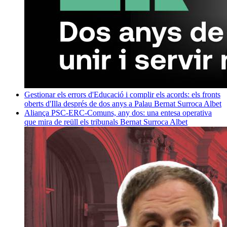
Gestionar els errors d'Educació i complir els acords: els fronts
oberts d'Illa després de dos anys a Palau
Bernat Surroca Albet
Aliança PSC-ERC-Comuns, any dos: una entesa operativa
que mira de reüll els tribunals
Bernat Surroca Albet