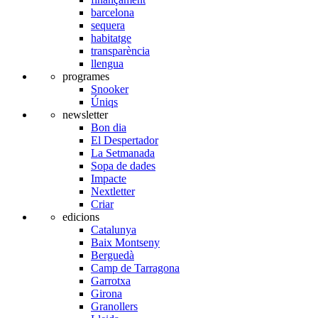
barcelona
sequera
habitatge
transparència
llengua
programes
Snooker
Úniqs
newsletter
Bon dia
El Despertador
La Setmanada
Sopa de dades
Impacte
Nextletter
Criar
edicions
Catalunya
Baix Montseny
Berguedà
Camp de Tarragona
Garrotxa
Girona
Granollers