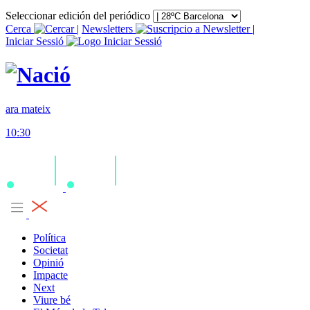
Seleccionar edición del periódico
Cerca
|
Newsletters
|
Iniciar Sessió
ara mateix
10:30
Política
Societat
Opinió
Impacte
Next
Viure bé