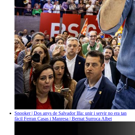
Snooker | Dos anys de Salvador Illa: unir i servir no era tan
fàcil
Ferran Casas i Manresa | Bernat Surroca Albet