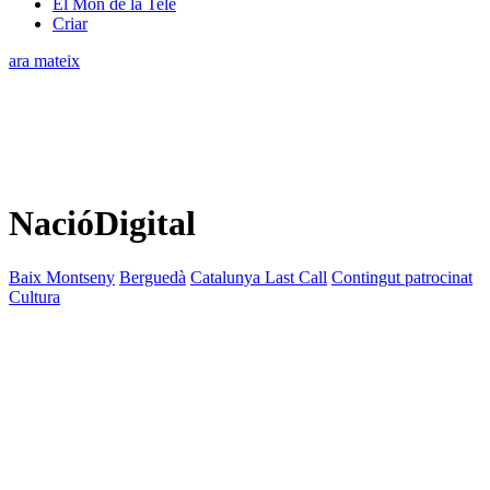
El Món de la Tele
Criar
ara mateix
NacióDigital
Baix Montseny
Berguedà
Catalunya Last Call
Contingut patrocinat
Cultura