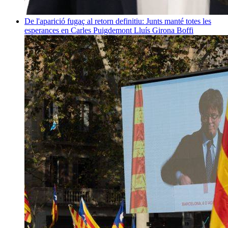
De l'aparició fugaç al retorn definitiu: Junts manté totes les
esperances en Carles Puigdemont
Lluís Girona Boffi