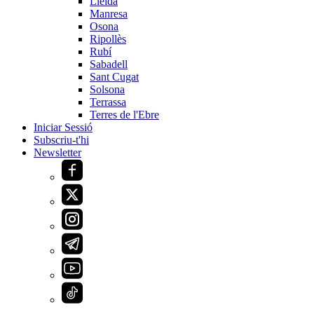
Lleida
Manresa
Osona
Ripollès
Rubí
Sabadell
Sant Cugat
Solsona
Terrassa
Terres de l'Ebre
Iniciar Sessió
Subscriu-t'hi
Newsletter