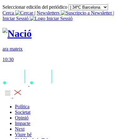
Seleccionar edición del periódico
Cerca
|
Newsletters
|
Iniciar Sessió
ara mateix
10:30
Política
Societat
Opinió
Impacte
Next
Viure bé