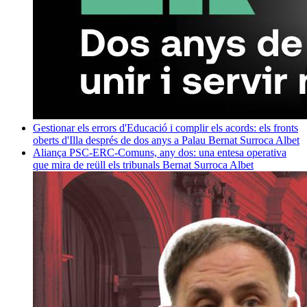
Gestionar els errors d'Educació i complir els acords: els fronts
oberts d'Illa després de dos anys a Palau
Bernat Surroca Albet
Aliança PSC-ERC-Comuns, any dos: una entesa operativa
que mira de reüll els tribunals
Bernat Surroca Albet