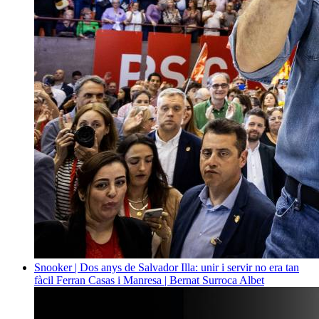
Snooker | Dos anys de Salvador Illa: unir i servir no era tan
fàcil
Ferran Casas i Manresa | Bernat Surroca Albet