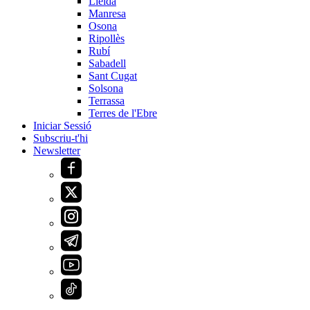
Lleida
Manresa
Osona
Ripollès
Rubí
Sabadell
Sant Cugat
Solsona
Terrassa
Terres de l'Ebre
Iniciar Sessió
Subscriu-t'hi
Newsletter