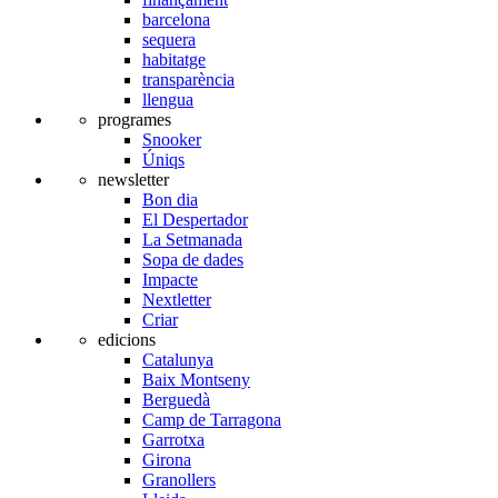
barcelona
sequera
habitatge
transparència
llengua
programes
Snooker
Úniqs
newsletter
Bon dia
El Despertador
La Setmanada
Sopa de dades
Impacte
Nextletter
Criar
edicions
Catalunya
Baix Montseny
Berguedà
Camp de Tarragona
Garrotxa
Girona
Granollers