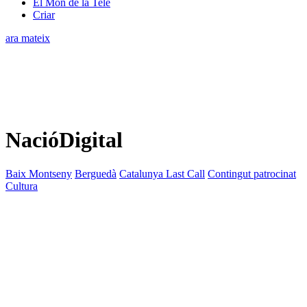
El Món de la Tele
Criar
ara mateix
NacióDigital
Baix Montseny
Berguedà
Catalunya Last Call
Contingut patrocinat
Cultura