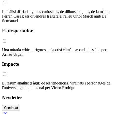
L’anàlisi diària i algunes curiositats, de dilluns a dijous, de la mà de
Ferran Casas; els divendres li agafa el relleu Oriol March amb La
Setmanada
El despertador
Una mirada crítica i rigorosa a la crisi climàtica: cada dissabte per
Arnau Urgell
Impacte
El resum analític (i àgil) de les tendències, viralitats i personatges de
l'univers digital; quinzenal per Victor Rodrigo
Nextletter
Continuar
close