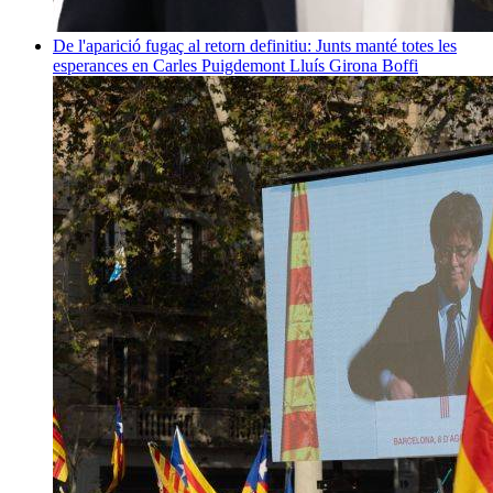
De l'aparició fugaç al retorn definitiu: Junts manté totes les
esperances en Carles Puigdemont
Lluís Girona Boffi