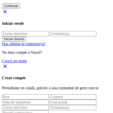
Continuar
close
Iniciar sessió
Iniciar Sessió
Has oblidat la contrasenya?
No tens compte a Nació?
Crea'n un gratis
close
Crear compte
Periodisme
en català
, gràcies a una comunitat de gent com tu