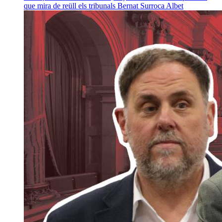
que mira de reüll els tribunals
Bernat Surroca Albet