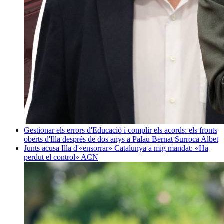
Gestionar els errors d'Educació i complir els acords: els fronts
oberts d'Illa després de dos anys a Palau
Bernat Surroca Albet
Junts acusa Illa d'«ensorrar» Catalunya a mig mandat: «Ha
perdut el control»
ACN