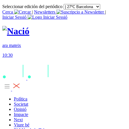
Seleccionar edición del periódico
Cerca
|
Newsletters
|
Iniciar Sessió
ara mateix
10:30
Política
Societat
Opinió
Impacte
Next
Viure bé