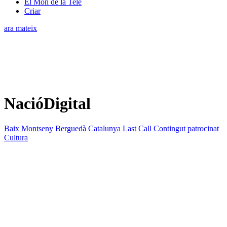
El Món de la Tele
Criar
ara mateix
NacióDigital
Baix Montseny
Berguedà
Catalunya Last Call
Contingut patrocinat
Cultura