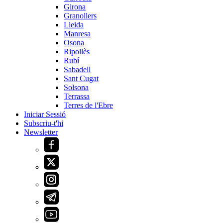
Girona
Granollers
Lleida
Manresa
Osona
Ripollès
Rubí
Sabadell
Sant Cugat
Solsona
Terrassa
Terres de l'Ebre
Iniciar Sessió
Subscriu-t'hi
Newsletter