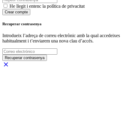
He llegit i entenc la política de privacitat
Crear compte
Recuperar contrasenya
Introdueix l’adreça de correu electrònic amb la qual accedeixes
habitualment i t’enviarem una nova clau d’accés.
Recuperar contrasenya
close