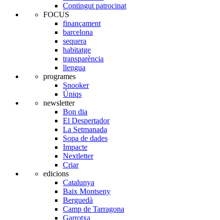
Contingut patrocinat
FOCUS
finançament
barcelona
sequera
habitatge
transparència
llengua
programes
Snooker
Úniqs
newsletter
Bon dia
El Despertador
La Setmanada
Sopa de dades
Impacte
Nextletter
Criar
edicions
Catalunya
Baix Montseny
Berguedà
Camp de Tarragona
Garrotxa