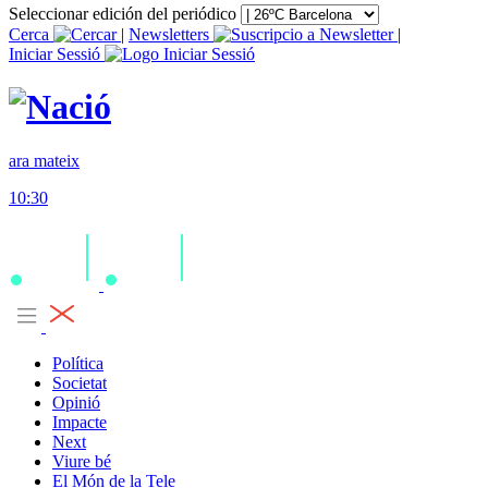
Seleccionar edición del periódico
Cerca
|
Newsletters
|
Iniciar Sessió
ara mateix
10:30
Política
Societat
Opinió
Impacte
Next
Viure bé
El Món de la Tele