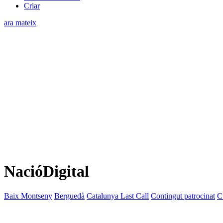
Criar
ara mateix
NacióDigital
Baix Montseny
Berguedà
Catalunya Last Call
Contingut patrocinat
C