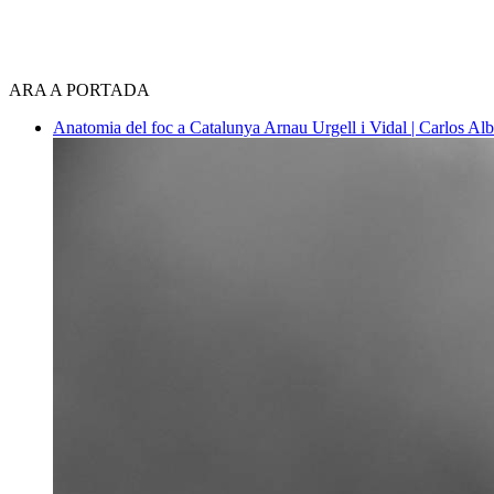
ARA A PORTADA
Anatomia del foc a Catalunya
Arnau Urgell i Vidal | Carlos Al