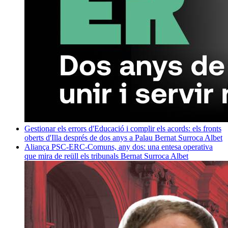
Gestionar els errors d'Educació i complir els acords: els fronts
oberts d'Illa després de dos anys a Palau
Bernat Surroca Albet
Aliança PSC-ERC-Comuns, any dos: una entesa operativa
que mira de reüll els tribunals
Bernat Surroca Albet