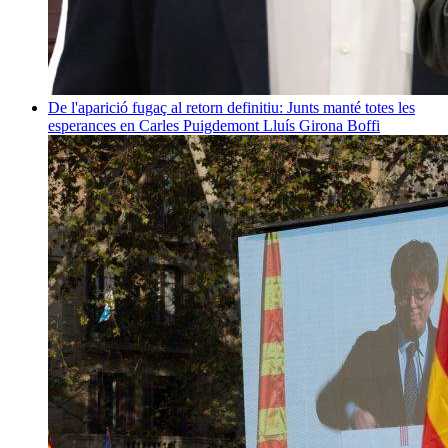
De l'aparició fugaç al retorn definitiu: Junts manté totes les
esperances en Carles Puigdemont
Lluís Girona Boffi