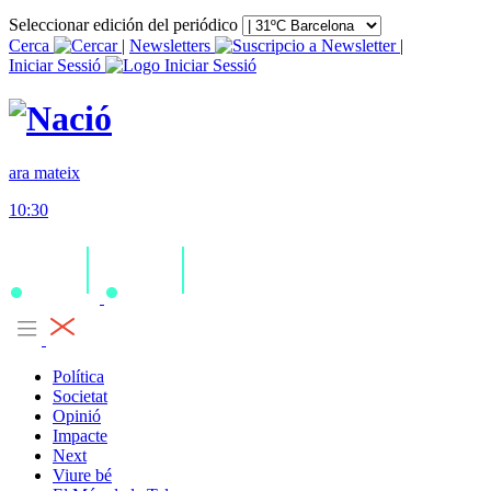
Seleccionar edición del periódico
Cerca
|
Newsletters
|
Iniciar Sessió
ara mateix
10:30
Política
Societat
Opinió
Impacte
Next
Viure bé