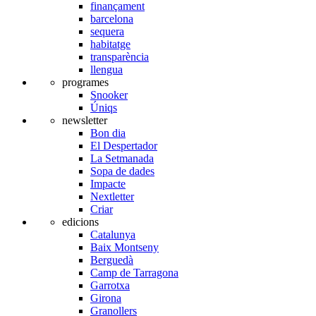
finançament
barcelona
sequera
habitatge
transparència
llengua
programes
Snooker
Úniqs
newsletter
Bon dia
El Despertador
La Setmanada
Sopa de dades
Impacte
Nextletter
Criar
edicions
Catalunya
Baix Montseny
Berguedà
Camp de Tarragona
Garrotxa
Girona
Granollers