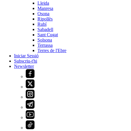
Lleida
Manresa
Osona
Ripollès
Rubí
Sabadell
Sant Cugat
Solsona
Terrassa
Terres de l'Ebre
Iniciar Sessió
Subscriu-t'hi
Newsletter