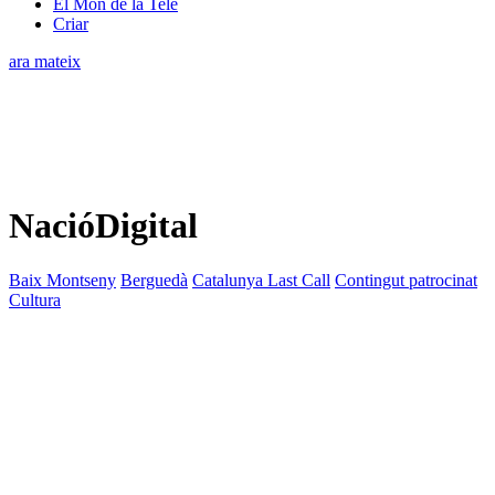
El Món de la Tele
Criar
ara mateix
NacióDigital
Baix Montseny
Berguedà
Catalunya Last Call
Contingut patrocinat
Cultura