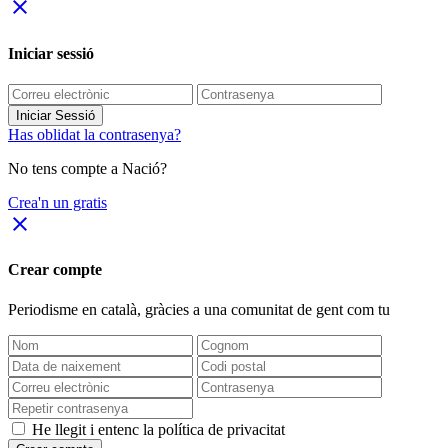
close
Iniciar sessió
Iniciar Sessió
Has oblidat la contrasenya?
No tens compte a Nació?
Crea'n un gratis
close
Crear compte
Periodisme
en català
, gràcies a una comunitat de gent com tu
He llegit i entenc la política de privacitat