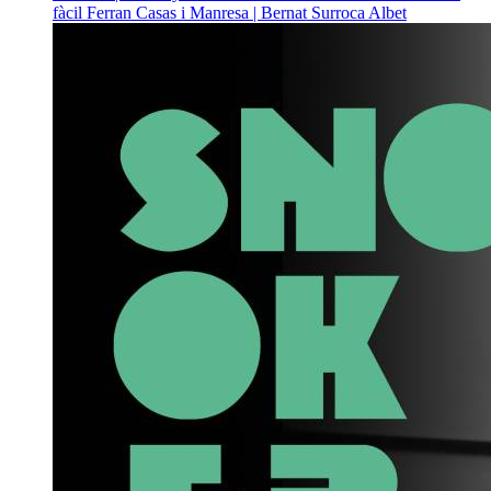
fàcil
Ferran Casas i Manresa | Bernat Surroca Albet