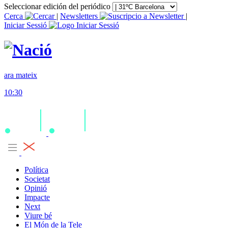
Seleccionar edición del periódico
Cerca
|
Newsletters
|
Iniciar Sessió
ara mateix
10:30
Política
Societat
Opinió
Impacte
Next
Viure bé
El Món de la Tele