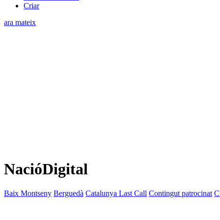
Criar
ara mateix
NacióDigital
Baix Montseny
Berguedà
Catalunya Last Call
Contingut patrocinat
C