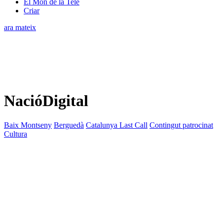
El Món de la Tele
Criar
ara mateix
NacióDigital
Baix Montseny
Berguedà
Catalunya Last Call
Contingut patrocinat
Cultura