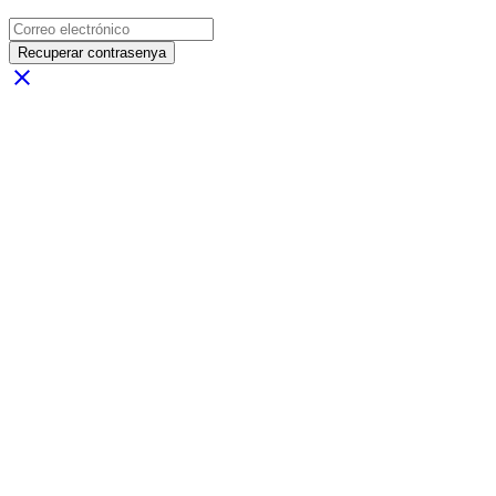
Recuperar contrasenya
close