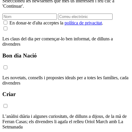
Seleccioneu les newsletters que més us interessen i feu clic a
'Continuar'.
En donar-te d'alta acceptes la
política de privacitat
.
Les claus del dia per començar-lo ben informat, de dilluns a
divendres
Bon dia Nació
Les novetats, consells i propostes ideals per a totes les famílies, cada
divendres
Criar
L’anàlisi diària i algunes curiositats, de dilluns a dijous, de la mà de
Ferran Casas; els divendres li agafa el relleu Oriol March amb La
Setmanada