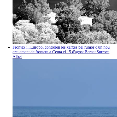
Frontex i l'Europol controlen les xarxes pel rumor d'un nou
creuament de frontera a Ceuta el 15 d'agost
Bernat Surroca
Albet