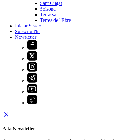
Sant Cugat
Solsona
Terrassa
Terres de l'Ebre
Iniciar Sessió
Subscriu-t'hi
Newsletter
close
Alta Newsletter