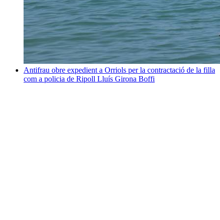
Antifrau obre expedient a Orriols per la contractació de la filla
com a policia de Ripoll
Lluís Girona Boffi