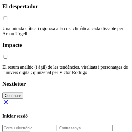
El despertador
Una mirada crítica i rigorosa a la crisi climàtica: cada dissabte per
Arnau Urgell
Impacte
El resum analític (i àgil) de les tendències, viralitats i personatges de
l'univers digital; quinzenal per Victor Rodrigo
Nextletter
Continuar
close
Iniciar sessió