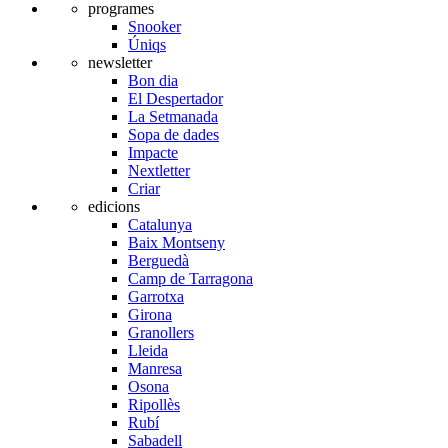
programes
Snooker
Úniqs
newsletter
Bon dia
El Despertador
La Setmanada
Sopa de dades
Impacte
Nextletter
Criar
edicions
Catalunya
Baix Montseny
Berguedà
Camp de Tarragona
Garrotxa
Girona
Granollers
Lleida
Manresa
Osona
Ripollès
Rubí
Sabadell