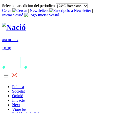
Seleccionar edición del periódico
Cerca
|
Newsletters
|
Iniciar Sessió
ara mateix
10:30
Política
Societat
Opinió
Impacte
Next
Viure bé