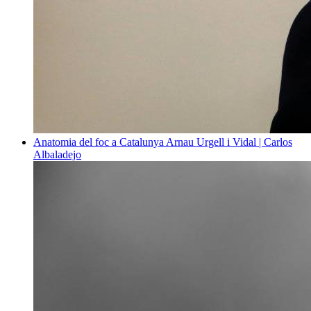
Anatomia del foc a Catalunya
Arnau Urgell i Vidal | Carlos
Albaladejo