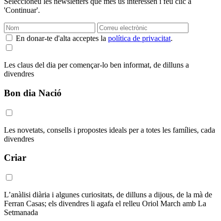
Seleccioneu les newsletters que més us interessen i feu clic a
'Continuar'.
En donar-te d'alta acceptes la
política de privacitat
.
Les claus del dia per començar-lo ben informat, de dilluns a
divendres
Bon dia Nació
Les novetats, consells i propostes ideals per a totes les famílies, cada
divendres
Criar
L’anàlisi diària i algunes curiositats, de dilluns a dijous, de la mà de
Ferran Casas; els divendres li agafa el relleu Oriol March amb La
Setmanada