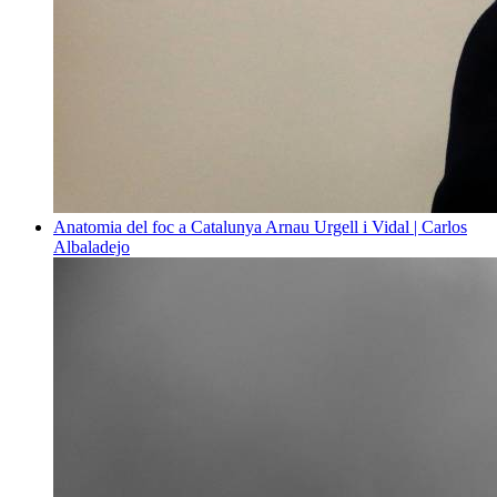
Anatomia del foc a Catalunya
Arnau Urgell i Vidal | Carlos
Albaladejo