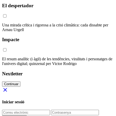
El despertador
Una mirada crítica i rigorosa a la crisi climàtica: cada dissabte per
Arnau Urgell
Impacte
El resum analític (i àgil) de les tendències, viralitats i personatges de
l'univers digital; quinzenal per Victor Rodrigo
Nextletter
Continuar
close
Iniciar sessió