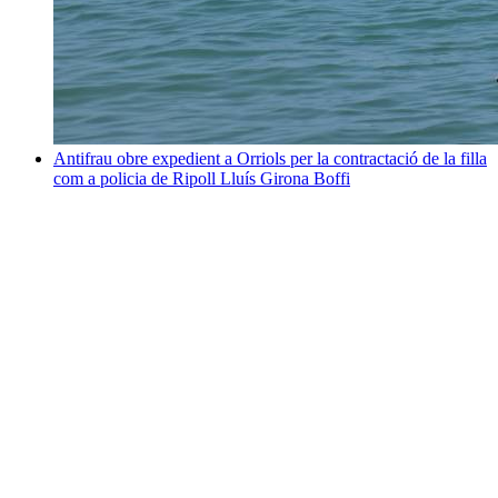
Antifrau obre expedient a Orriols per la contractació de la filla
com a policia de Ripoll
Lluís Girona Boffi