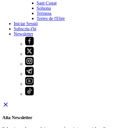
Sant Cugat
Solsona
Terrassa
Terres de l'Ebre
Iniciar Sessió
Subscriu-t'hi
Newsletter
close
Alta Newsletter