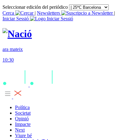
Seleccionar edición del periódico
Cerca
|
Newsletters
|
Iniciar Sessió
ara mateix
10:30
Política
Societat
Opinió
Impacte
Next
Viure bé