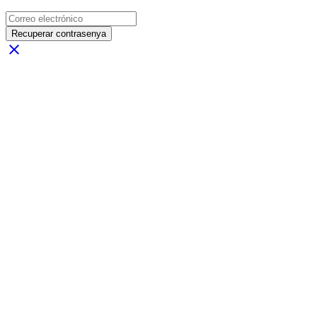
Recuperar contrasenya
close