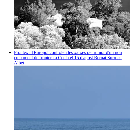
Frontex i l'Europol controlen les xarxes pel rumor d'un nou
creuament de frontera a Ceuta el 15 d'agost
Bernat Surroca
Albet