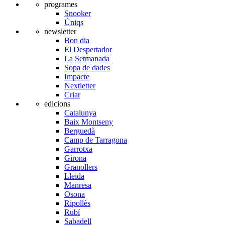
programes
Snooker
Úniqs
newsletter
Bon dia
El Despertador
La Setmanada
Sopa de dades
Impacte
Nextletter
Criar
edicions
Catalunya
Baix Montseny
Berguedà
Camp de Tarragona
Garrotxa
Girona
Granollers
Lleida
Manresa
Osona
Ripollès
Rubí
Sabadell