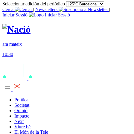
Seleccionar edición del periódico
Cerca
|
Newsletters
|
Iniciar Sessió
ara mateix
10:30
Política
Societat
Opinió
Impacte
Next
Viure bé
El Món de la Tele