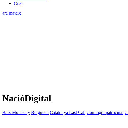
Criar
ara mateix
NacióDigital
Baix Montseny
Berguedà
Catalunya Last Call
Contingut patrocinat
C