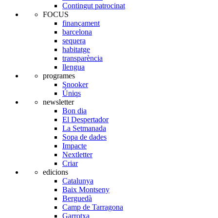
Contingut patrocinat
FOCUS
finançament
barcelona
sequera
habitatge
transparència
llengua
programes
Snooker
Úniqs
newsletter
Bon dia
El Despertador
La Setmanada
Sopa de dades
Impacte
Nextletter
Criar
edicions
Catalunya
Baix Montseny
Berguedà
Camp de Tarragona
Garrotxa