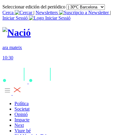
Seleccionar edición del periódico
Cerca
|
Newsletters
|
Iniciar Sessió
ara mateix
10:30
Política
Societat
Opinió
Impacte
Next
Viure bé