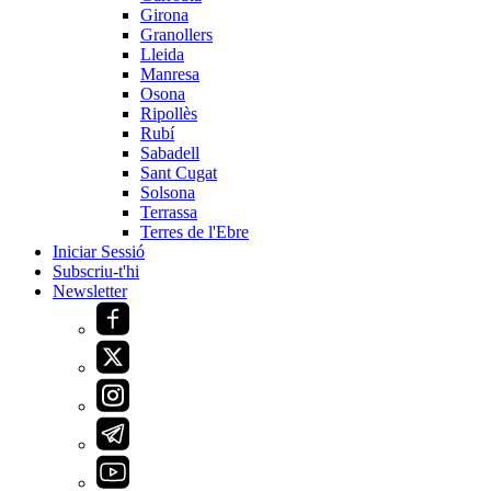
Girona
Granollers
Lleida
Manresa
Osona
Ripollès
Rubí
Sabadell
Sant Cugat
Solsona
Terrassa
Terres de l'Ebre
Iniciar Sessió
Subscriu-t'hi
Newsletter