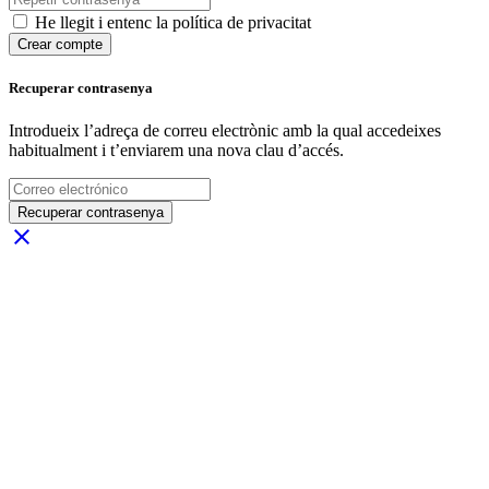
He llegit i entenc la política de privacitat
Crear compte
Recuperar contrasenya
Introdueix l’adreça de correu electrònic amb la qual accedeixes
habitualment i t’enviarem una nova clau d’accés.
Recuperar contrasenya
close