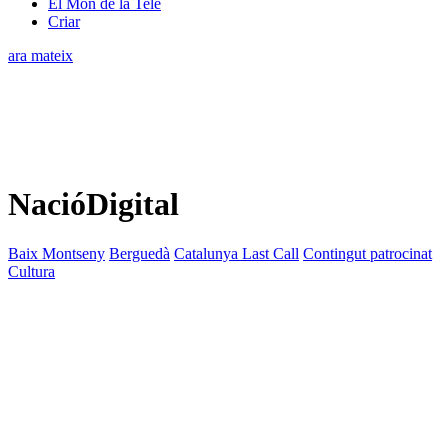
El Món de la Tele
Criar
ara mateix
NacióDigital
Baix Montseny
Berguedà
Catalunya Last Call
Contingut patrocinat
Cultura