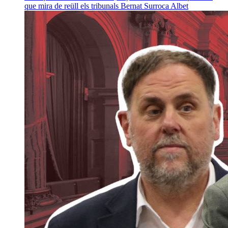
que mira de reüll els tribunals
Bernat Surroca Albet