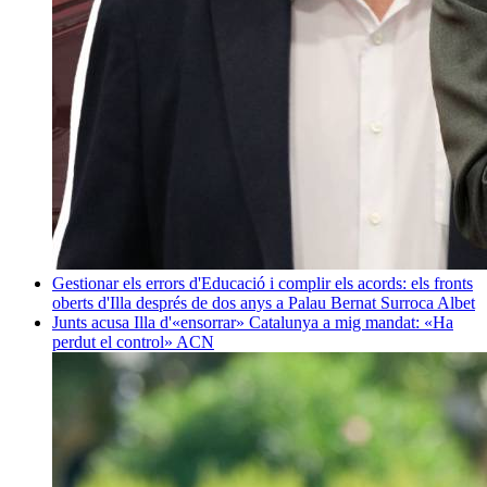
Gestionar els errors d'Educació i complir els acords: els fronts
oberts d'Illa després de dos anys a Palau
Bernat Surroca Albet
Junts acusa Illa d'«ensorrar» Catalunya a mig mandat: «Ha
perdut el control»
ACN