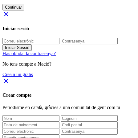
Continuar
close
Iniciar sessió
Iniciar Sessió
Has oblidat la contrasenya?
No tens compte a Nació?
Crea'n un gratis
close
Crear compte
Periodisme
en català
, gràcies a una comunitat de gent com tu