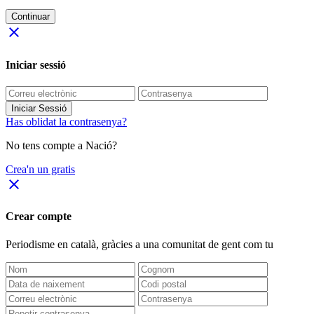
Continuar
close
Iniciar sessió
Iniciar Sessió
Has oblidat la contrasenya?
No tens compte a Nació?
Crea'n un gratis
close
Crear compte
Periodisme
en català
, gràcies a una comunitat de gent com tu