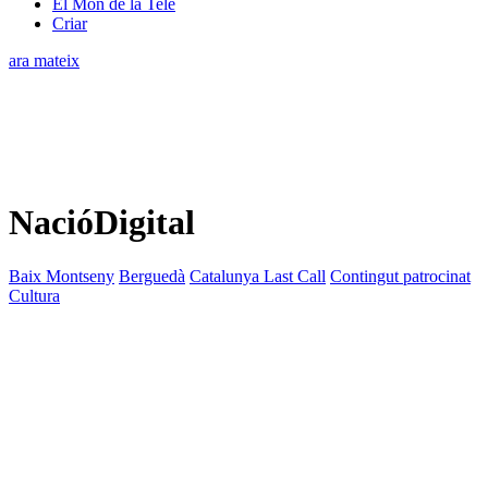
El Món de la Tele
Criar
ara mateix
NacióDigital
Baix Montseny
Berguedà
Catalunya Last Call
Contingut patrocinat
Cultura