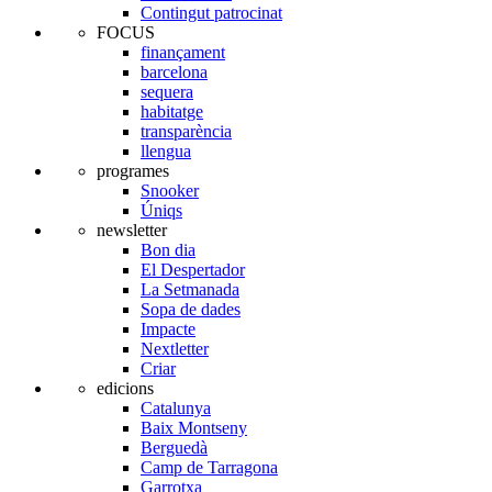
Contingut patrocinat
FOCUS
finançament
barcelona
sequera
habitatge
transparència
llengua
programes
Snooker
Úniqs
newsletter
Bon dia
El Despertador
La Setmanada
Sopa de dades
Impacte
Nextletter
Criar
edicions
Catalunya
Baix Montseny
Berguedà
Camp de Tarragona
Garrotxa