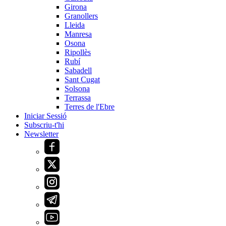
Girona
Granollers
Lleida
Manresa
Osona
Ripollès
Rubí
Sabadell
Sant Cugat
Solsona
Terrassa
Terres de l'Ebre
Iniciar Sessió
Subscriu-t'hi
Newsletter