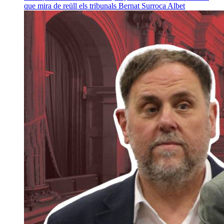
que mira de reüll els tribunals
Bernat Surroca Albet