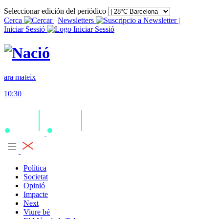
Seleccionar edición del periódico
Cerca
|
Newsletters
|
Iniciar Sessió
ara mateix
10:30
Política
Societat
Opinió
Impacte
Next
Viure bé