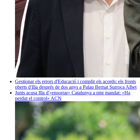
Gestionar els errors d'Educació i complir els acords: els fronts
oberts d'Illa després de dos anys a Palau
Bernat Surroca Albet
Junts acusa Illa d'«ensorrar» Catalunya a mig mandat: «Ha
perdut el control»
ACN