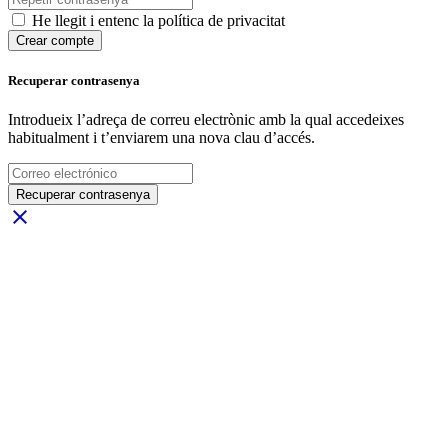
He llegit i entenc la política de privacitat
Crear compte
Recuperar contrasenya
Introdueix l’adreça de correu electrònic amb la qual accedeixes
habitualment i t’enviarem una nova clau d’accés.
Recuperar contrasenya
close