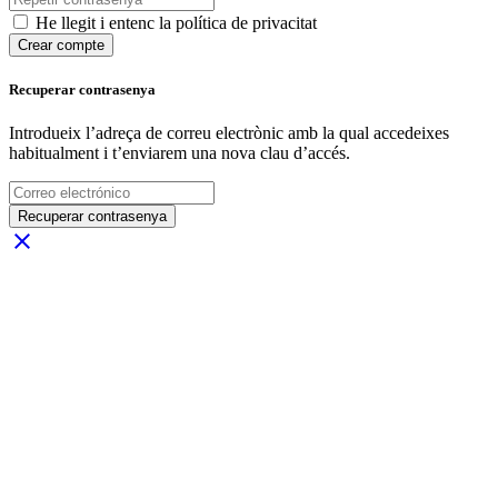
He llegit i entenc la política de privacitat
Crear compte
Recuperar contrasenya
Introdueix l’adreça de correu electrònic amb la qual accedeixes
habitualment i t’enviarem una nova clau d’accés.
Recuperar contrasenya
close