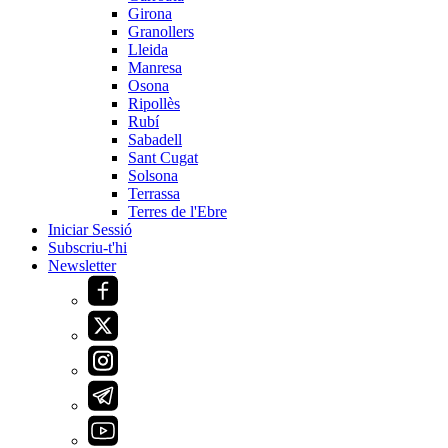
Girona
Granollers
Lleida
Manresa
Osona
Ripollès
Rubí
Sabadell
Sant Cugat
Solsona
Terrassa
Terres de l'Ebre
Iniciar Sessió
Subscriu-t'hi
Newsletter