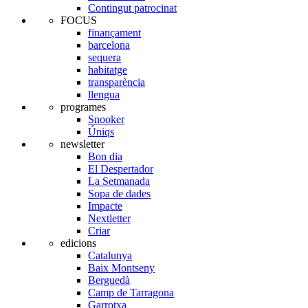
Contingut patrocinat
FOCUS
finançament
barcelona
sequera
habitatge
transparència
llengua
programes
Snooker
Úniqs
newsletter
Bon dia
El Despertador
La Setmanada
Sopa de dades
Impacte
Nextletter
Criar
edicions
Catalunya
Baix Montseny
Berguedà
Camp de Tarragona
Garrotxa