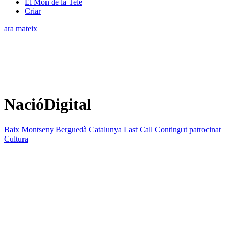
El Món de la Tele
Criar
ara mateix
NacióDigital
Baix Montseny
Berguedà
Catalunya Last Call
Contingut patrocinat
Cultura