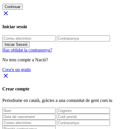
Continuar
close
Iniciar sessió
Iniciar Sessió
Has oblidat la contrasenya?
No tens compte a Nació?
Crea'n un gratis
close
Crear compte
Periodisme
en català
, gràcies a una comunitat de gent com tu