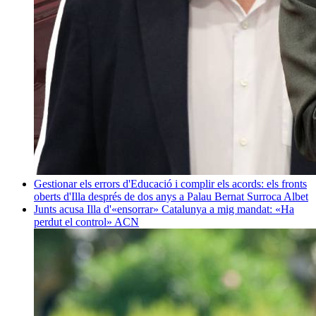
Gestionar els errors d'Educació i complir els acords: els fronts
oberts d'Illa després de dos anys a Palau
Bernat Surroca Albet
Junts acusa Illa d'«ensorrar» Catalunya a mig mandat: «Ha
perdut el control»
ACN