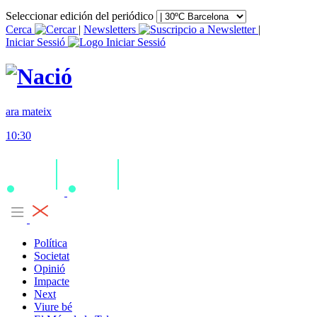
Seleccionar edición del periódico
Cerca
|
Newsletters
|
Iniciar Sessió
ara mateix
10:30
Política
Societat
Opinió
Impacte
Next
Viure bé