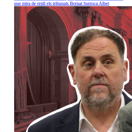
que mira de reüll els tribunals
Bernat Surroca Albet