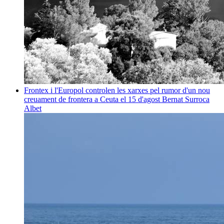
Frontex i l'Europol controlen les xarxes pel rumor d'un nou
creuament de frontera a Ceuta el 15 d'agost
Bernat Surroca
Albet