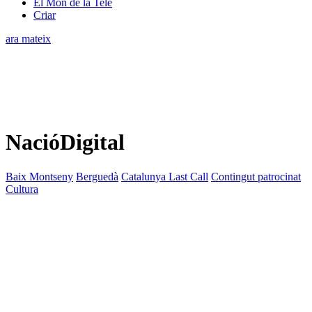
El Món de la Tele
Criar
ara mateix
NacióDigital
Baix Montseny
Berguedà
Catalunya Last Call
Contingut patrocinat
Cultura