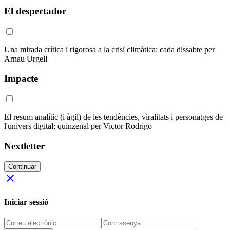
El despertador
Una mirada crítica i rigorosa a la crisi climàtica: cada dissabte per
Arnau Urgell
Impacte
El resum analític (i àgil) de les tendències, viralitats i personatges de
l'univers digital; quinzenal per Victor Rodrigo
Nextletter
Continuar
close
Iniciar sessió