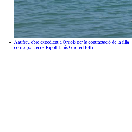
Antifrau obre expedient a Orriols per la contractació de la filla
com a policia de Ripoll
Lluís Girona Boffi