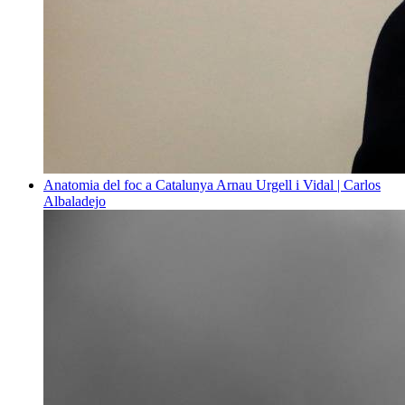
Anatomia del foc a Catalunya
Arnau Urgell i Vidal | Carlos
Albaladejo