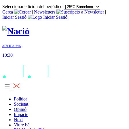
Seleccionar edición del periódico
Cerca
|
Newsletters
|
Iniciar Sessió
ara mateix
10:30
Política
Societat
Opinió
Impacte
Next
Viure bé