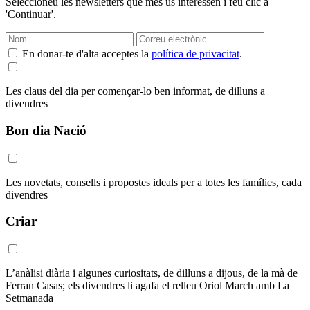
Seleccioneu les newsletters que més us interessen i feu clic a
'Continuar'.
En donar-te d'alta acceptes la
política de privacitat
.
Les claus del dia per començar-lo ben informat, de dilluns a
divendres
Bon dia Nació
Les novetats, consells i propostes ideals per a totes les famílies, cada
divendres
Criar
L’anàlisi diària i algunes curiositats, de dilluns a dijous, de la mà de
Ferran Casas; els divendres li agafa el relleu Oriol March amb La
Setmanada