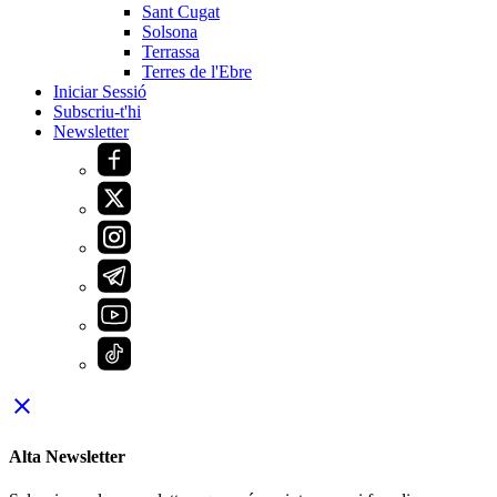
Sant Cugat
Solsona
Terrassa
Terres de l'Ebre
Iniciar Sessió
Subscriu-t'hi
Newsletter
close
Alta Newsletter