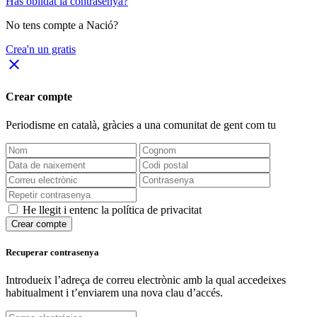
Has oblidat la contrasenya?
No tens compte a Nació?
Crea'n un gratis
close
Crear compte
Periodisme
en català
, gràcies a una comunitat de gent com tu
He llegit i entenc la política de privacitat
Crear compte
Recuperar contrasenya
Introdueix l’adreça de correu electrònic amb la qual accedeixes
habitualment i t’enviarem una nova clau d’accés.