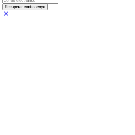
Recuperar contrasenya
close