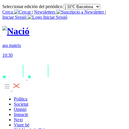
Seleccionar edición del periódico
Cerca
|
Newsletters
|
Iniciar Sessió
ara mateix
10:30
Política
Societat
Opinió
Impacte
Next
Viure bé