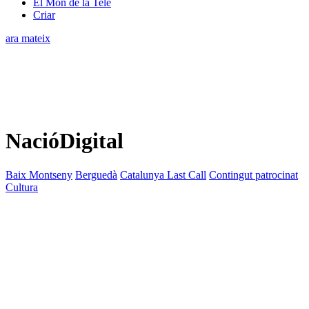
El Món de la Tele
Criar
ara mateix
NacióDigital
Baix Montseny
Berguedà
Catalunya Last Call
Contingut patrocinat
Cultura