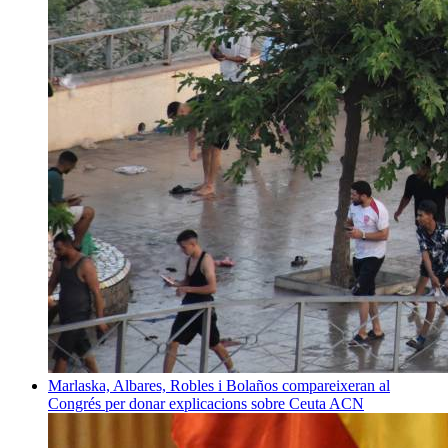
Marlaska, Albares, Robles i Bolaños compareixeran al
Congrés per donar explicacions sobre Ceuta
ACN