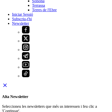
Solsona
Terrassa
Terres de l'Ebre
Iniciar Sessió
Subscriu-t'hi
Newsletter
close
Alta Newsletter
Seleccioneu les newsletters que més us interessen i feu clic a
'Continuar'.