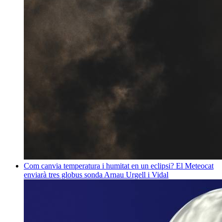
Com canvia temperatura i humitat en un eclipsi? El Meteocat
enviarà tres globus sonda
Arnau Urgell i Vidal