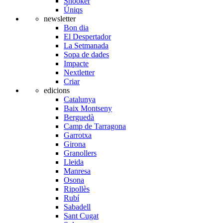
Snooker
Úniqs
newsletter
Bon dia
El Despertador
La Setmanada
Sopa de dades
Impacte
Nextletter
Criar
edicions
Catalunya
Baix Montseny
Berguedà
Camp de Tarragona
Garrotxa
Girona
Granollers
Lleida
Manresa
Osona
Ripollès
Rubí
Sabadell
Sant Cugat