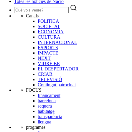
Totes les notícies de Nació
Canals
POLíTICA
SOCIETAT
ECONOMIA
CULTURA
INTERNACIONAL
ESPORTS
IMPACTE
NEXT
VIURE BE
EL DESPERTADOR
CRIAR
TELEVISIÓ
Contingut patrocinat
FOCUS
finançament
barcelona
sequera
habitatge
transparència
llengua
programes