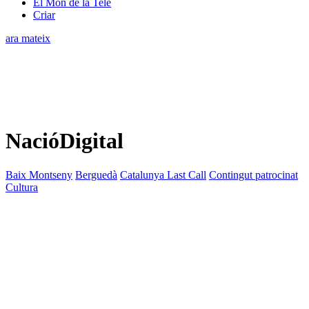
El Món de la Tele
Criar
ara mateix
NacióDigital
Baix Montseny
Berguedà
Catalunya Last Call
Contingut patrocinat
Cultura