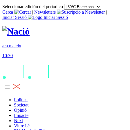
Seleccionar edición del periódico
Cerca
|
Newsletters
|
Iniciar Sessió
ara mateix
10:30
Política
Societat
Opinió
Impacte
Next
Viure bé