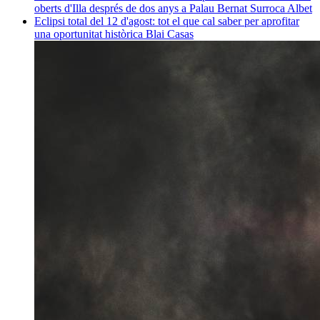
oberts d'Illa després de dos anys a Palau
Bernat Surroca Albet
Eclipsi total del 12 d'agost: tot el que cal saber per aprofitar
una oportunitat històrica
Blai Casas