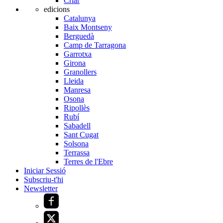
Criar
edicions
Catalunya
Baix Montseny
Berguedà
Camp de Tarragona
Garrotxa
Girona
Granollers
Lleida
Manresa
Osona
Ripollès
Rubí
Sabadell
Sant Cugat
Solsona
Terrassa
Terres de l'Ebre
Iniciar Sessió
Subscriu-t'hi
Newsletter