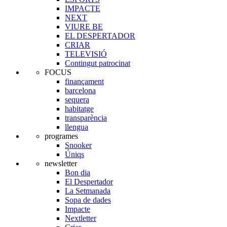
IMPACTE
NEXT
VIURE BE
EL DESPERTADOR
CRIAR
TELEVISIÓ
Contingut patrocinat
FOCUS
finançament
barcelona
sequera
habitatge
transparència
llengua
programes
Snooker
Úniqs
newsletter
Bon dia
El Despertador
La Setmanada
Sopa de dades
Impacte
Nextletter