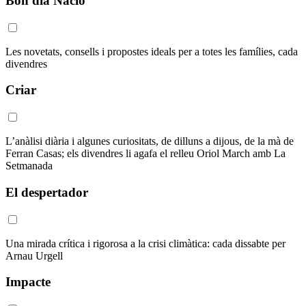
Bon dia Nació
Les novetats, consells i propostes ideals per a totes les famílies, cada
divendres
Criar
L’anàlisi diària i algunes curiositats, de dilluns a dijous, de la mà de
Ferran Casas; els divendres li agafa el relleu Oriol March amb La
Setmanada
El despertador
Una mirada crítica i rigorosa a la crisi climàtica: cada dissabte per
Arnau Urgell
Impacte