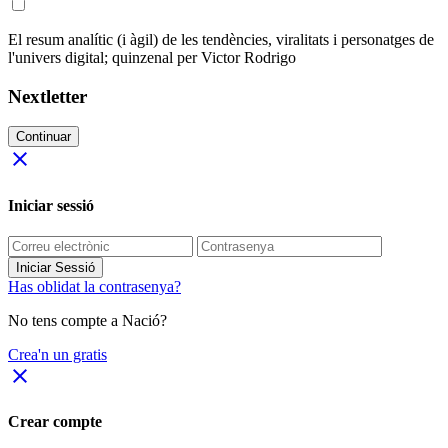
El resum analític (i àgil) de les tendències, viralitats i personatges de
l'univers digital; quinzenal per Victor Rodrigo
Nextletter
Continuar
close
Iniciar sessió
Iniciar Sessió
Has oblidat la contrasenya?
No tens compte a Nació?
Crea'n un gratis
close
Crear compte