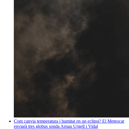
Com canvia temperatura i humitat en un eclipsi? El Meteocat
enviarà tres globus sonda
Arnau Urgell i Vidal