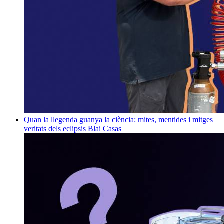
Quan la llegenda guanya la ciència: mites, mentides i mitges
veritats dels eclipsis
Blai Casas