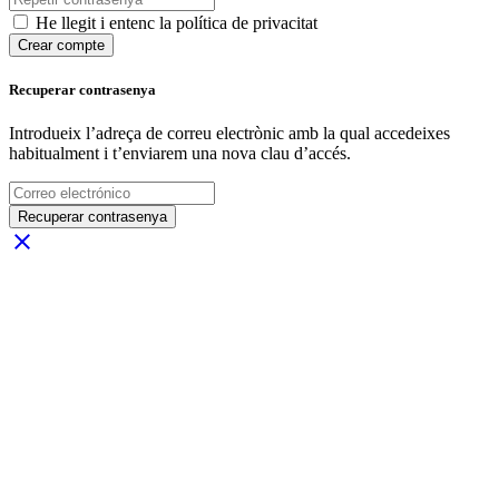
He llegit i entenc la política de privacitat
Crear compte
Recuperar contrasenya
Introdueix l’adreça de correu electrònic amb la qual accedeixes
habitualment i t’enviarem una nova clau d’accés.
Recuperar contrasenya
close