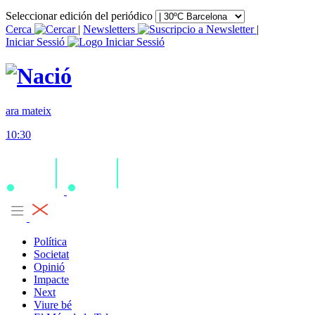
Seleccionar edición del periódico
Cerca
|
Newsletters
|
Iniciar Sessió
ara mateix
10:30
Política
Societat
Opinió
Impacte
Next
Viure bé