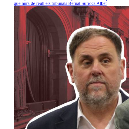
que mira de reüll els tribunals
Bernat Surroca Albet