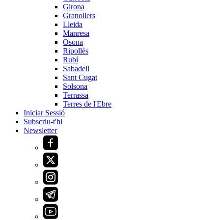
Girona
Granollers
Lleida
Manresa
Osona
Ripollès
Rubí
Sabadell
Sant Cugat
Solsona
Terrassa
Terres de l'Ebre
Iniciar Sessió
Subscriu-t'hi
Newsletter