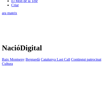
El Món de la Tele
Criar
ara mateix
NacióDigital
Baix Montseny
Berguedà
Catalunya Last Call
Contingut patrocinat
Cultura