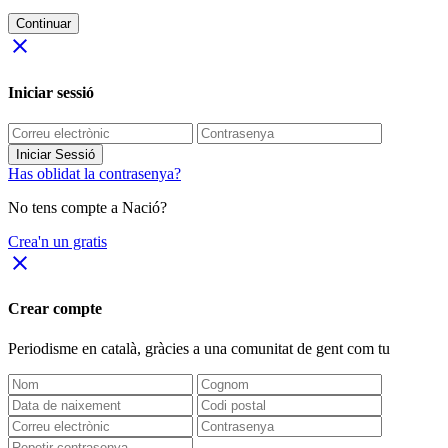
Continuar
close
Iniciar sessió
Iniciar Sessió
Has oblidat la contrasenya?
No tens compte a Nació?
Crea'n un gratis
close
Crear compte
Periodisme
en català
, gràcies a una comunitat de gent com tu