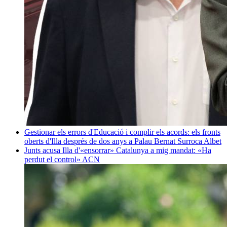
Gestionar els errors d'Educació i complir els acords: els fronts
oberts d'Illa després de dos anys a Palau
Bernat Surroca Albet
Junts acusa Illa d'«ensorrar» Catalunya a mig mandat: «Ha
perdut el control»
ACN