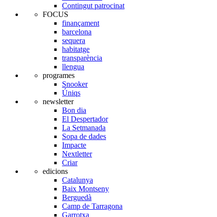
Contingut patrocinat
FOCUS
finançament
barcelona
sequera
habitatge
transparència
llengua
programes
Snooker
Úniqs
newsletter
Bon dia
El Despertador
La Setmanada
Sopa de dades
Impacte
Nextletter
Criar
edicions
Catalunya
Baix Montseny
Berguedà
Camp de Tarragona
Garrotxa