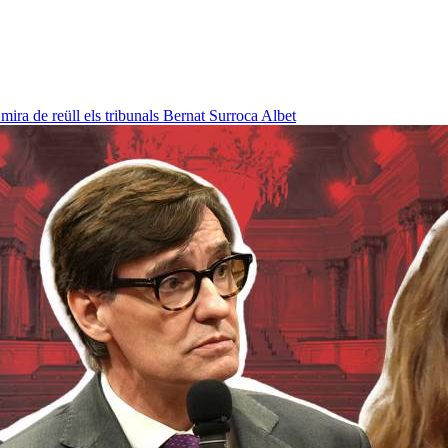
ra de reüll els tribunals
Bernat Surroca Albet