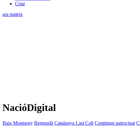
Criar
ara mateix
NacióDigital
Baix Montseny
Berguedà
Catalunya Last Call
Contingut patrocinat
C