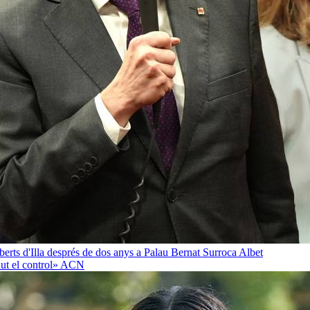
oberts d'Illa després de dos anys a Palau
Bernat Surroca Albet
ut el control»
ACN