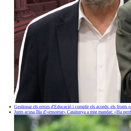
Gestionar els errors d'Educació i complir els acords: els fronts 
Junts acusa Illa d'«ensorrar» Catalunya a mig mandat: «Ha perd