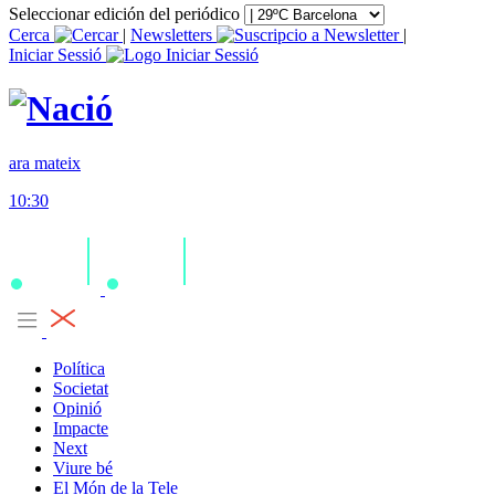
Seleccionar edición del periódico
Cerca
|
Newsletters
|
Iniciar Sessió
ara mateix
10:30
Política
Societat
Opinió
Impacte
Next
Viure bé
El Món de la Tele