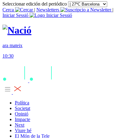
Seleccionar edición del periódico
Cerca
|
Newsletters
|
Iniciar Sessió
ara mateix
10:30
Política
Societat
Opinió
Impacte
Next
Viure bé
El Món de la Tele