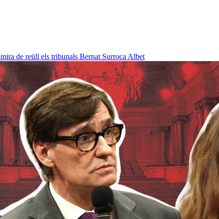
ra de reüll els tribunals
Bernat Surroca Albet