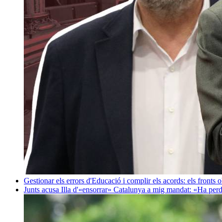
Gestionar els errors d'Educació i complir els acords: els fronts 
Junts acusa Illa d'«ensorrar» Catalunya a mig mandat: «Ha perd