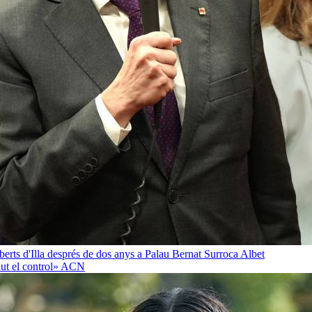
oberts d'Illa després de dos anys a Palau
Bernat Surroca Albet
ut el control»
ACN