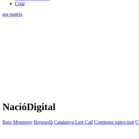
Criar
ara mateix
NacióDigital
Baix Montseny
Berguedà
Catalunya Last Call
Contingut patrocinat
C