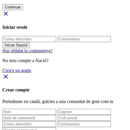
Continuar
close
Iniciar sessió
Iniciar Sessió
Has oblidat la contrasenya?
No tens compte a Nació?
Crea'n un gratis
close
Crear compte
Periodisme
en català
, gràcies a una comunitat de gent com tu