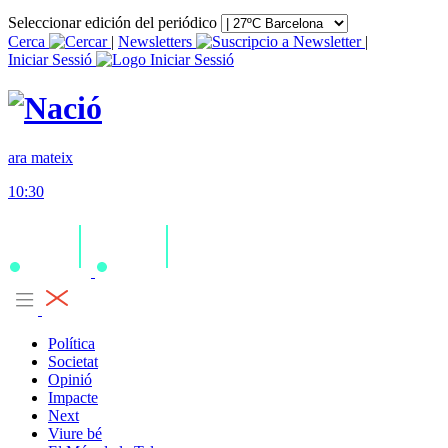
Seleccionar edición del periódico
Cerca
|
Newsletters
|
Iniciar Sessió
ara mateix
10:30
Política
Societat
Opinió
Impacte
Next
Viure bé