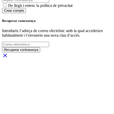
He llegit i entenc la política de privacitat
Crear compte
Recuperar contrasenya
Introdueix l’adreça de correu electrònic amb la qual accedeixes
habitualment i t’enviarem una nova clau d’accés.
Recuperar contrasenya
close