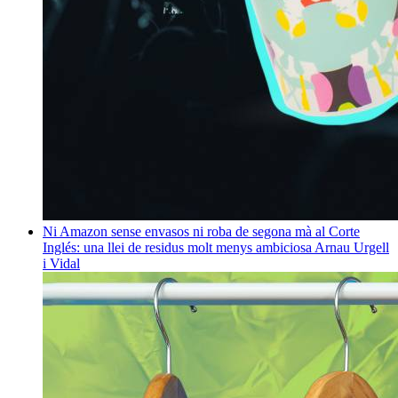
Ni Amazon sense envasos ni roba de segona mà al Corte
Inglés: una llei de residus molt menys ambiciosa
Arnau Urgell
i Vidal