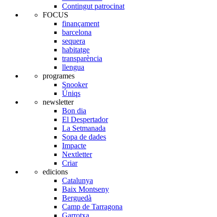
Contingut patrocinat
FOCUS
finançament
barcelona
sequera
habitatge
transparència
llengua
programes
Snooker
Úniqs
newsletter
Bon dia
El Despertador
La Setmanada
Sopa de dades
Impacte
Nextletter
Criar
edicions
Catalunya
Baix Montseny
Berguedà
Camp de Tarragona
Garrotxa