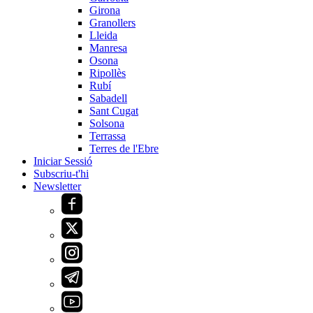
Girona
Granollers
Lleida
Manresa
Osona
Ripollès
Rubí
Sabadell
Sant Cugat
Solsona
Terrassa
Terres de l'Ebre
Iniciar Sessió
Subscriu-t'hi
Newsletter