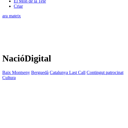
El Món de la Tele
Criar
ara mateix
NacióDigital
Baix Montseny
Berguedà
Catalunya Last Call
Contingut patrocinat
Cultura