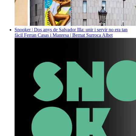
Snooker | Dos anys de Salvador Illa: unir i servir no era tan
fàcil
Ferran Casas i Manresa | Bernat Surroca Albet