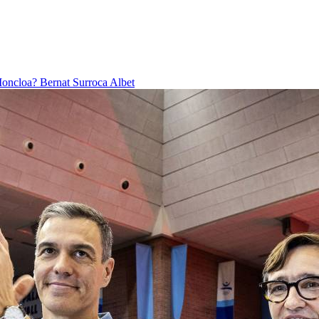
 Moncloa?
Bernat Surroca Albet