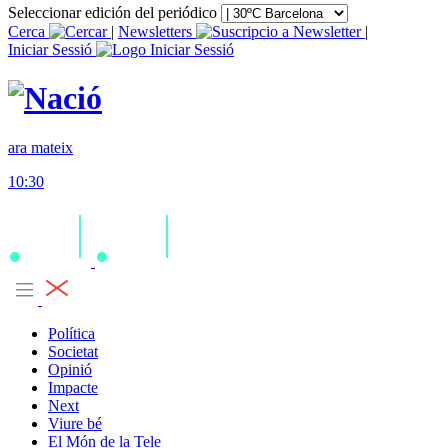
Seleccionar edición del periódico
Cerca
|
Newsletters
|
Iniciar Sessió
ara mateix
10:30
Política
Societat
Opinió
Impacte
Next
Viure bé
El Món de la Tele