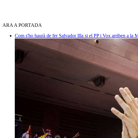
ARA A PORTADA
Com s'ho haurà de fer Salvador Illa si el PP i Vox arriben a la