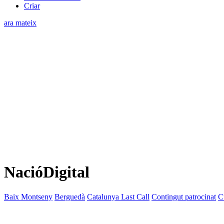
Criar
ara mateix
NacióDigital
Baix Montseny
Berguedà
Catalunya Last Call
Contingut patrocinat
C