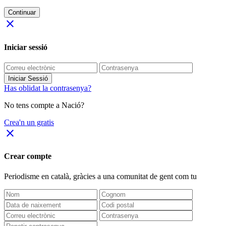
Continuar
close
Iniciar sessió
Iniciar Sessió
Has oblidat la contrasenya?
No tens compte a Nació?
Crea'n un gratis
close
Crear compte
Periodisme
en català
, gràcies a una comunitat de gent com tu