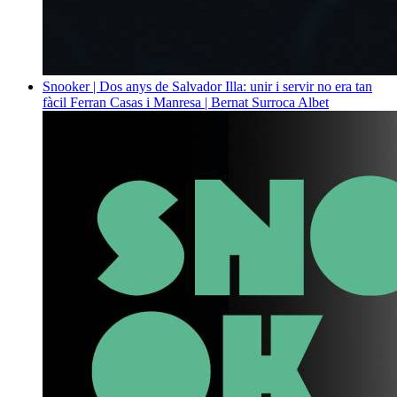
Snooker | Dos anys de Salvador Illa: unir i servir no era tan
fàcil
Ferran Casas i Manresa | Bernat Surroca Albet