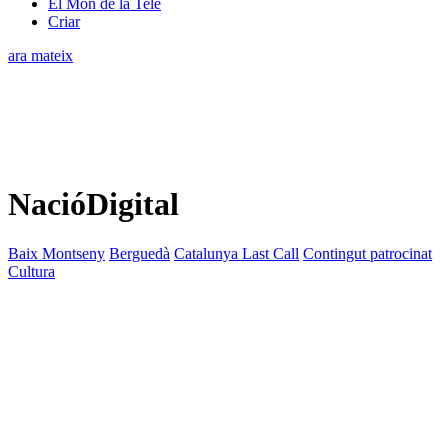
El Món de la Tele
Criar
ara mateix
NacióDigital
Baix Montseny
Berguedà
Catalunya Last Call
Contingut patrocinat
Cultura