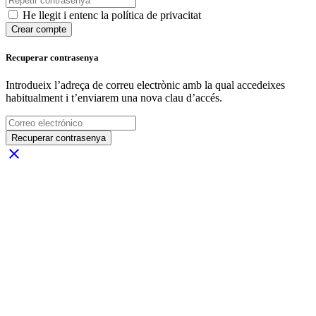
He llegit i entenc la política de privacitat
Crear compte
Recuperar contrasenya
Introdueix l’adreça de correu electrònic amb la qual accedeixes
habitualment i t’enviarem una nova clau d’accés.
Recuperar contrasenya
close