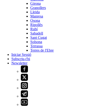
Girona
Granollers
Lleida
Manresa
Osona
Ripollès
Rubí
Sabadell
Sant Cugat
Solsona
Terrassa
Terres de l'Ebre
Iniciar Sessió
Subscriu-t'hi
Newsletter