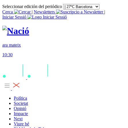
Seleccionar edición del periódico
Cerca
|
Newsletters
|
Iniciar Sessió
ara mateix
10:30
Política
Societat
Opinió
Impacte
Next
Viure bé