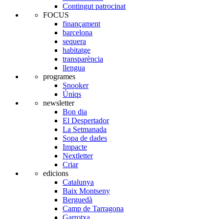
Contingut patrocinat
FOCUS
finançament
barcelona
sequera
habitatge
transparència
llengua
programes
Snooker
Úniqs
newsletter
Bon dia
El Despertador
La Setmanada
Sopa de dades
Impacte
Nextletter
Criar
edicions
Catalunya
Baix Montseny
Berguedà
Camp de Tarragona
Garrotxa