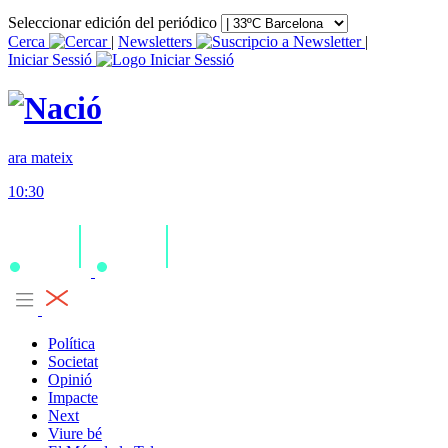
Seleccionar edición del periódico
Cerca
|
Newsletters
|
Iniciar Sessió
ara mateix
10:30
Política
Societat
Opinió
Impacte
Next
Viure bé