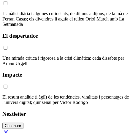
L’anàlisi diària i algunes curiositats, de dilluns a dijous, de la mà de
Ferran Casas; els divendres li agafa el relleu Oriol March amb La
Setmanada
El despertador
Una mirada crítica i rigorosa a la crisi climàtica: cada dissabte per
Arnau Urgell
Impacte
El resum analític (i àgil) de les tendències, viralitats i personatges de
l'univers digital; quinzenal per Victor Rodrigo
Nextletter
Continuar
close