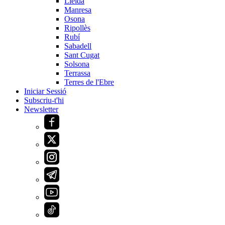
Lleida
Manresa
Osona
Ripollès
Rubí
Sabadell
Sant Cugat
Solsona
Terrassa
Terres de l'Ebre
Iniciar Sessió
Subscriu-t'hi
Newsletter