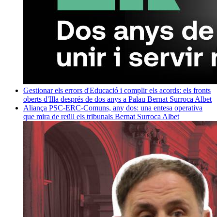
Gestionar els errors d'Educació i complir els acords: els fronts
oberts d'Illa després de dos anys a Palau
Bernat Surroca Albet
Aliança PSC-ERC-Comuns, any dos: una entesa operativa
que mira de reüll els tribunals
Bernat Surroca Albet