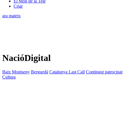
El Món de la Tele
Criar
ara mateix
NacióDigital
Baix Montseny
Berguedà
Catalunya Last Call
Contingut patrocinat
Cultura