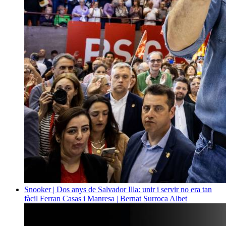
Snooker | Dos anys de Salvador Illa: unir i servir no era tan
fàcil
Ferran Casas i Manresa | Bernat Surroca Albet