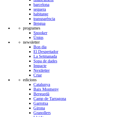
barcelona
sequera
habitatge
transparència
llengua
programes
Snooker
Úniqs
newsletter
Bon dia
El Despertador
La Setmanada
Sopa de dades
Impacte
Nextletter
Criar
edicions
Catalunya
Baix Montseny
Berguedà
Camp de Tarragona
Garrotxa
Girona
Granollers