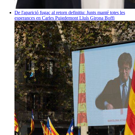
De l'aparició fugaç al retorn definitiu: Junts manté totes les
esperances en Carles Puigdemont
Lluís Girona Boffi