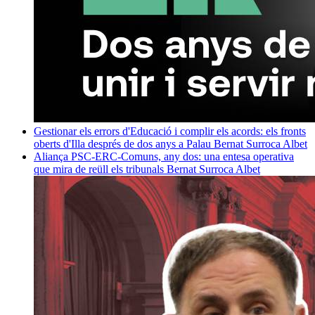
Gestionar els errors d'Educació i complir els acords: els fronts
oberts d'Illa després de dos anys a Palau
Bernat Surroca Albet
Aliança PSC-ERC-Comuns, any dos: una entesa operativa
que mira de reüll els tribunals
Bernat Surroca Albet