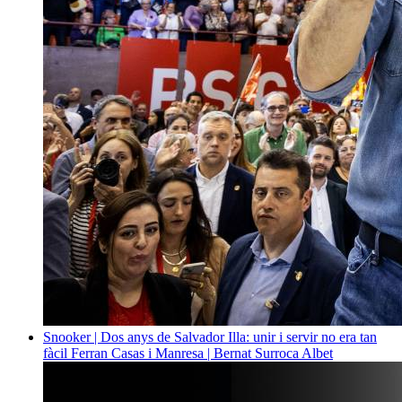
Snooker | Dos anys de Salvador Illa: unir i servir no era tan
fàcil
Ferran Casas i Manresa | Bernat Surroca Albet