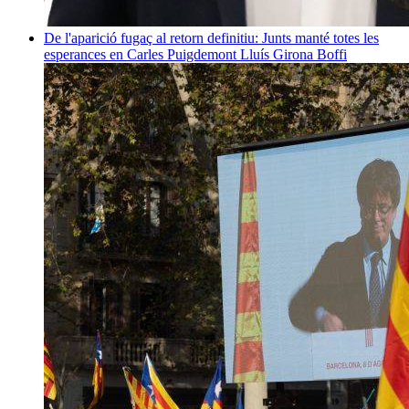
De l'aparició fugaç al retorn definitiu: Junts manté totes les
esperances en Carles Puigdemont
Lluís Girona Boffi