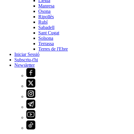
Lleida
Manresa
Osona
Ripollès
Rubí
Sabadell
Sant Cugat
Solsona
Terrassa
Terres de l'Ebre
Iniciar Sessió
Subscriu-t'hi
Newsletter