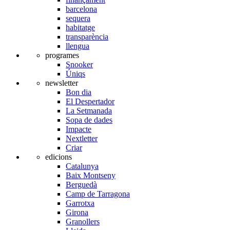
barcelona
sequera
habitatge
transparència
llengua
programes
Snooker
Úniqs
newsletter
Bon dia
El Despertador
La Setmanada
Sopa de dades
Impacte
Nextletter
Criar
edicions
Catalunya
Baix Montseny
Berguedà
Camp de Tarragona
Garrotxa
Girona
Granollers