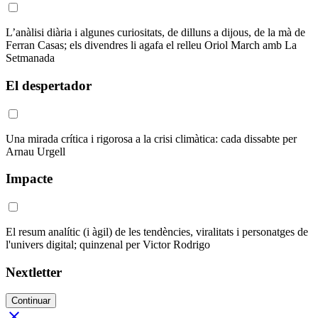
L’anàlisi diària i algunes curiositats, de dilluns a dijous, de la mà de
Ferran Casas; els divendres li agafa el relleu Oriol March amb La
Setmanada
El despertador
Una mirada crítica i rigorosa a la crisi climàtica: cada dissabte per
Arnau Urgell
Impacte
El resum analític (i àgil) de les tendències, viralitats i personatges de
l'univers digital; quinzenal per Victor Rodrigo
Nextletter
Continuar
close