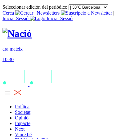
Seleccionar edición del periódico
Cerca
|
Newsletters
|
Iniciar Sessió
ara mateix
10:30
Política
Societat
Opinió
Impacte
Next
Viure bé