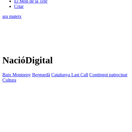
El Món de la Tele
Criar
ara mateix
NacióDigital
Baix Montseny
Berguedà
Catalunya Last Call
Contingut patrocinat
Cultura