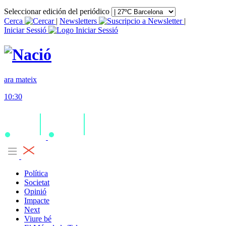
Seleccionar edición del periódico
Cerca
|
Newsletters
|
Iniciar Sessió
ara mateix
10:30
Política
Societat
Opinió
Impacte
Next
Viure bé