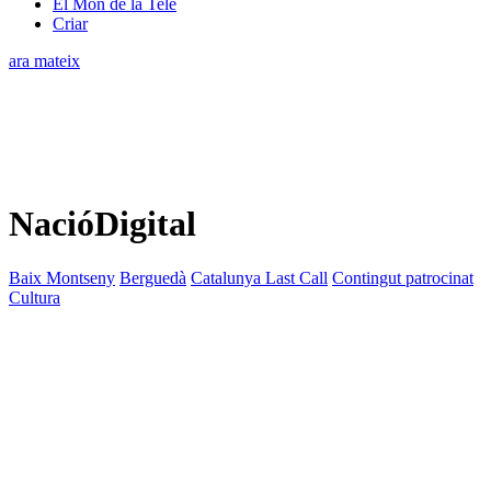
El Món de la Tele
Criar
ara mateix
NacióDigital
Baix Montseny
Berguedà
Catalunya Last Call
Contingut patrocinat
Cultura