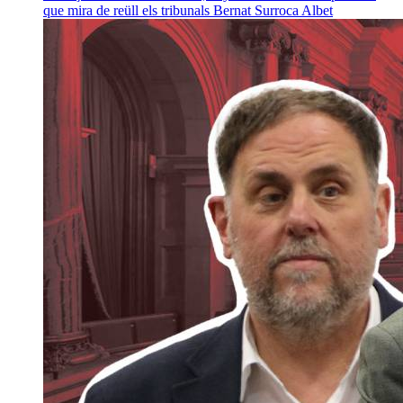
que mira de reüll els tribunals
Bernat Surroca Albet