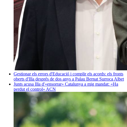
Gestionar els errors d'Educació i complir els acords: els fronts
oberts d'Illa després de dos anys a Palau
Bernat Surroca Albet
Junts acusa Illa d'«ensorrar» Catalunya a mig mandat: «Ha
perdut el control»
ACN