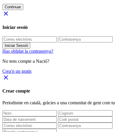
Continuar
close
Iniciar sessió
Iniciar Sessió
Has oblidat la contrasenya?
No tens compte a Nació?
Crea'n un gratis
close
Crear compte
Periodisme
en català
, gràcies a una comunitat de gent com tu