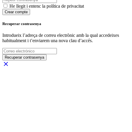
He llegit i entenc la política de privacitat
Crear compte
Recuperar contrasenya
Introdueix l’adreça de correu electrònic amb la qual accedeixes
habitualment i t’enviarem una nova clau d’accés.
Recuperar contrasenya
close