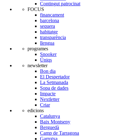
Contingut patrocinat
FOCUS
finançament
barcelona
sequera
habitatge
transparència
llengua
programes
Snooker
Úniqs
newsletter
Bon dia
El Despertador
La Setmanada
Sopa de dades
Impacte
Nextletter
Criar
edicions
Catalunya
Baix Montseny
Berguedà
Camp de Tarragona
Garrotxa