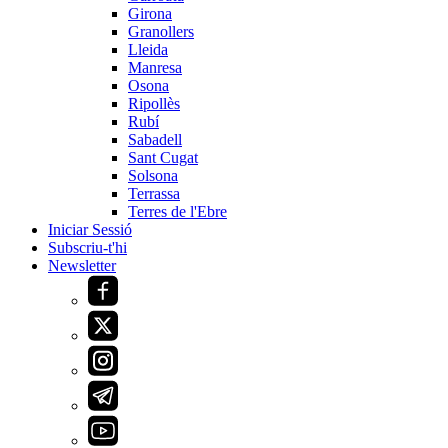
Girona
Granollers
Lleida
Manresa
Osona
Ripollès
Rubí
Sabadell
Sant Cugat
Solsona
Terrassa
Terres de l'Ebre
Iniciar Sessió
Subscriu-t'hi
Newsletter