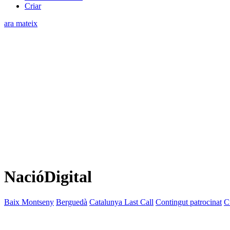
Criar
ara mateix
NacióDigital
Baix Montseny
Berguedà
Catalunya Last Call
Contingut patrocinat
C