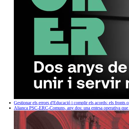
Gestionar els errors d'Educació i complir els acords: els fronts 
Aliança PSC-ERC-Comuns, any dos: una entesa operativa que mi