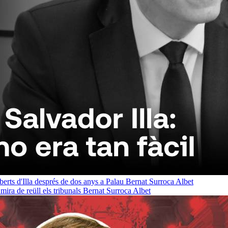
oberts d'Illa després de dos anys a Palau
Bernat Surroca Albet
ra de reüll els tribunals
Bernat Surroca Albet