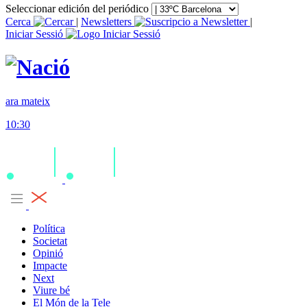
Seleccionar edición del periódico
Cerca
|
Newsletters
|
Iniciar Sessió
ara mateix
10:30
Política
Societat
Opinió
Impacte
Next
Viure bé
El Món de la Tele