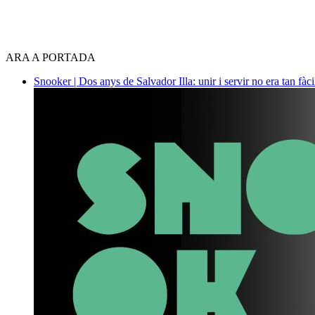
ARA A PORTADA
Snooker | Dos anys de Salvador Illa: unir i servir no era tan fàc