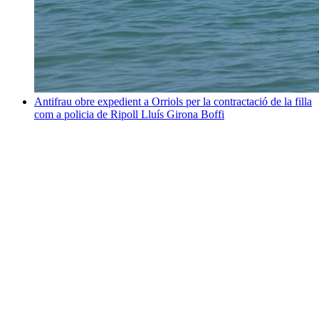
Antifrau obre expedient a Orriols per la contractació de la filla
com a policia de Ripoll
Lluís Girona Boffi