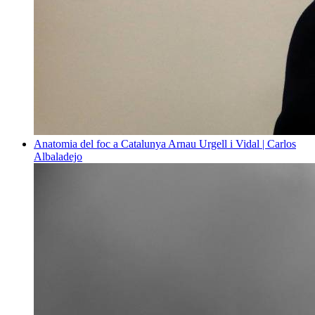
Anatomia del foc a Catalunya
Arnau Urgell i Vidal | Carlos
Albaladejo