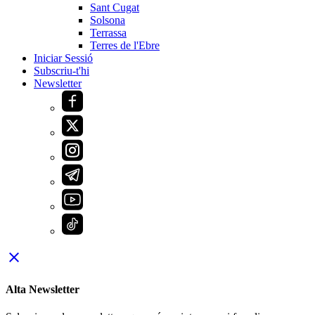
Sant Cugat
Solsona
Terrassa
Terres de l'Ebre
Iniciar Sessió
Subscriu-t'hi
Newsletter
close
Alta Newsletter