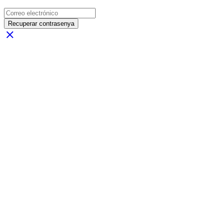
Recuperar contrasenya
close