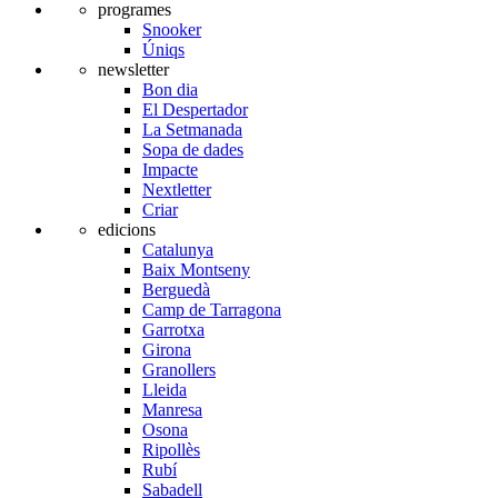
programes
Snooker
Úniqs
newsletter
Bon dia
El Despertador
La Setmanada
Sopa de dades
Impacte
Nextletter
Criar
edicions
Catalunya
Baix Montseny
Berguedà
Camp de Tarragona
Garrotxa
Girona
Granollers
Lleida
Manresa
Osona
Ripollès
Rubí
Sabadell