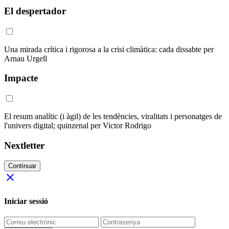
El despertador
Una mirada crítica i rigorosa a la crisi climàtica: cada dissabte per
Arnau Urgell
Impacte
El resum analític (i àgil) de les tendències, viralitats i personatges de
l'univers digital; quinzenal per Victor Rodrigo
Nextletter
Continuar
close
Iniciar sessió