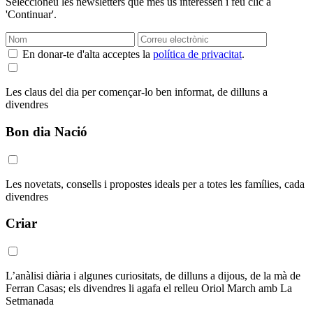
Seleccioneu les newsletters que més us interessen i feu clic a
'Continuar'.
En donar-te d'alta acceptes la
política de privacitat
.
Les claus del dia per començar-lo ben informat, de dilluns a
divendres
Bon dia Nació
Les novetats, consells i propostes ideals per a totes les famílies, cada
divendres
Criar
L’anàlisi diària i algunes curiositats, de dilluns a dijous, de la mà de
Ferran Casas; els divendres li agafa el relleu Oriol March amb La
Setmanada