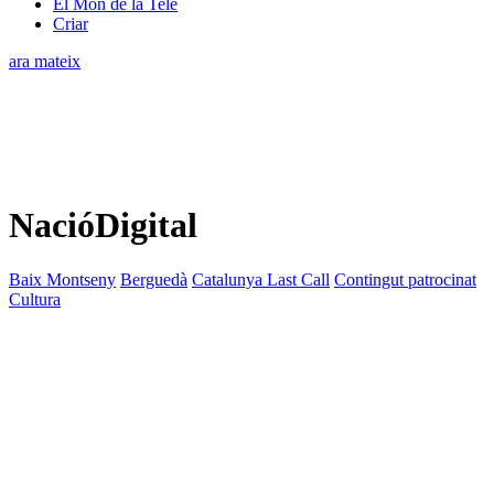
El Món de la Tele
Criar
ara mateix
NacióDigital
Baix Montseny
Berguedà
Catalunya Last Call
Contingut patrocinat
Cultura