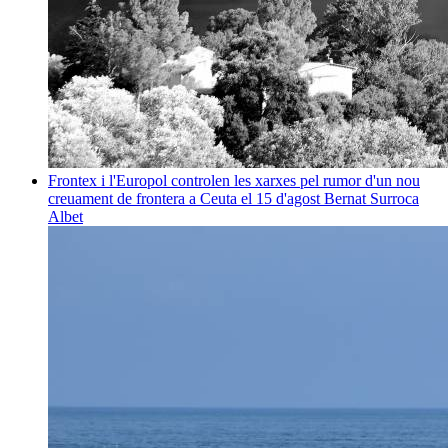
Frontex i l'Europol controlen les xarxes pel rumor d'un nou
creuament de frontera a Ceuta el 15 d'agost
Bernat Surroca
Albet