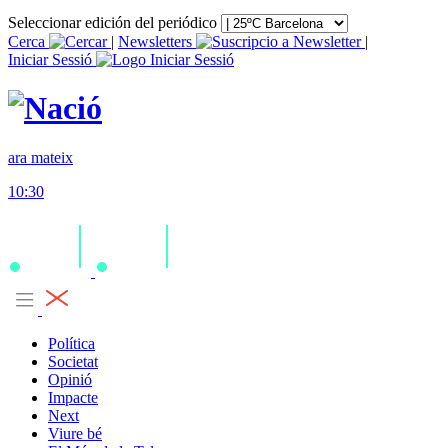
Seleccionar edición del periódico
Cerca
|
Newsletters
|
Iniciar Sessió
ara mateix
10:30
Política
Societat
Opinió
Impacte
Next
Viure bé