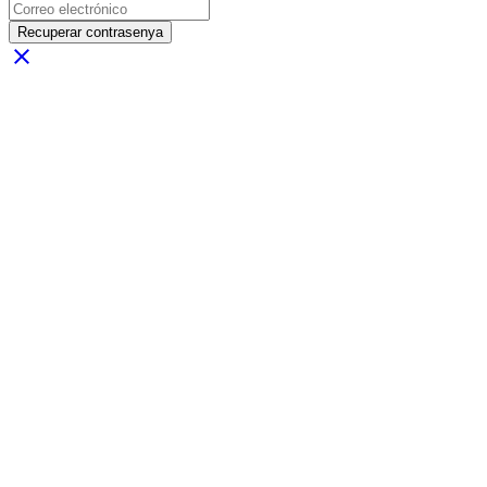
Recuperar contrasenya
close