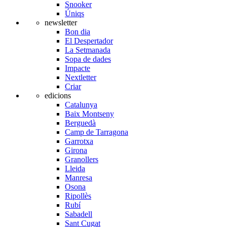
Snooker
Úniqs
newsletter
Bon dia
El Despertador
La Setmanada
Sopa de dades
Impacte
Nextletter
Criar
edicions
Catalunya
Baix Montseny
Berguedà
Camp de Tarragona
Garrotxa
Girona
Granollers
Lleida
Manresa
Osona
Ripollès
Rubí
Sabadell
Sant Cugat