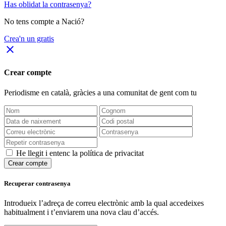
Has oblidat la contrasenya?
No tens compte a Nació?
Crea'n un gratis
close
Crear compte
Periodisme
en català
, gràcies a una comunitat de gent com tu
He llegit i entenc la política de privacitat
Crear compte
Recuperar contrasenya
Introdueix l’adreça de correu electrònic amb la qual accedeixes
habitualment i t’enviarem una nova clau d’accés.