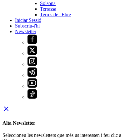
Solsona
Terrassa
Terres de l'Ebre
Iniciar Sessió
Subscriu-t'hi
Newsletter
close
Alta Newsletter
Seleccioneu les newsletters que més us interessen i feu clic a