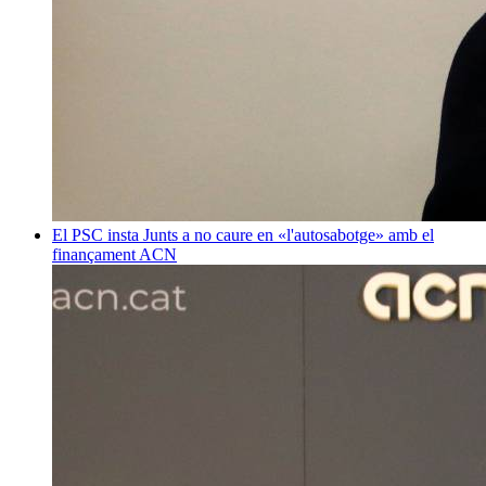
El PSC insta Junts a no caure en «l'autosabotge» amb el
finançament
ACN