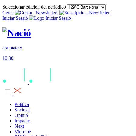
Seleccionar edición del periódico
Cerca
|
Newsletters
|
Iniciar Sessió
ara mateix
10:30
Política
Societat
Opinió
Impacte
Next
Viure bé