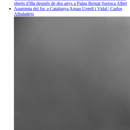
oberts d'Illa després de dos anys a Palau
Bernat Surroca Albet
Anatomia del foc a Catalunya
Arnau Urgell i Vidal | Carlos
Albaladejo