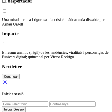
El despertador
Una mirada crítica i rigorosa a la crisi climàtica: cada dissabte per
Arnau Urgell
Impacte
El resum analític (i àgil) de les tendències, viralitats i personatges de
l'univers digital; quinzenal per Victor Rodrigo
Nextletter
Continuar
close
Iniciar sessió
Iniciar Sessió