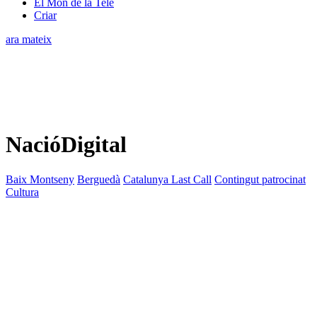
El Món de la Tele
Criar
ara mateix
NacióDigital
Baix Montseny
Berguedà
Catalunya Last Call
Contingut patrocinat
Cultura