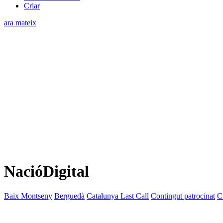
Criar
ara mateix
NacióDigital
Baix Montseny
Berguedà
Catalunya Last Call
Contingut patrocinat
C