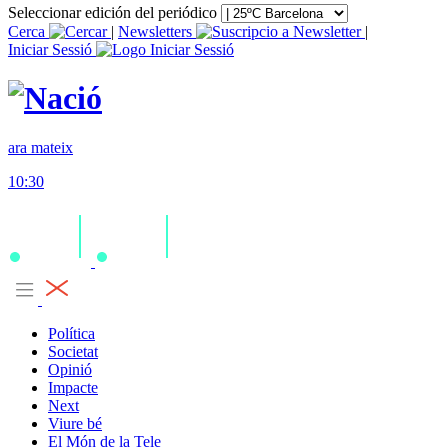
Seleccionar edición del periódico
Cerca
|
Newsletters
|
Iniciar Sessió
ara mateix
10:30
Política
Societat
Opinió
Impacte
Next
Viure bé
El Món de la Tele