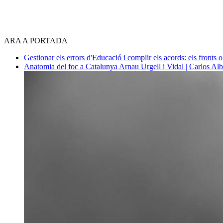
ARA A PORTADA
Gestionar els errors d'Educació i complir els acords: els fronts 
Anatomia del foc a Catalunya
Arnau Urgell i Vidal | Carlos Al