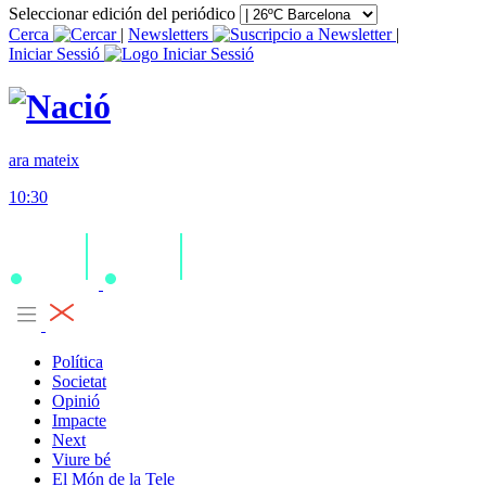
Seleccionar edición del periódico
Cerca
|
Newsletters
|
Iniciar Sessió
ara mateix
10:30
Política
Societat
Opinió
Impacte
Next
Viure bé
El Món de la Tele