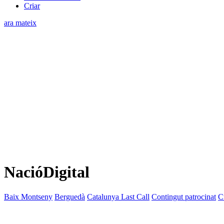
Criar
ara mateix
NacióDigital
Baix Montseny
Berguedà
Catalunya Last Call
Contingut patrocinat
C