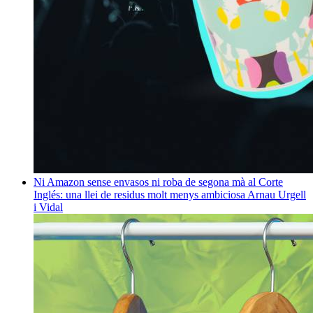
Ni Amazon sense envasos ni roba de segona mà al Corte
Inglés: una llei de residus molt menys ambiciosa
Arnau Urgell
i Vidal