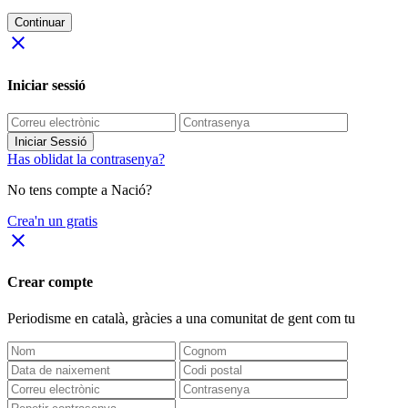
Continuar
close
Iniciar sessió
Iniciar Sessió
Has oblidat la contrasenya?
No tens compte a Nació?
Crea'n un gratis
close
Crear compte
Periodisme
en català
, gràcies a una comunitat de gent com tu