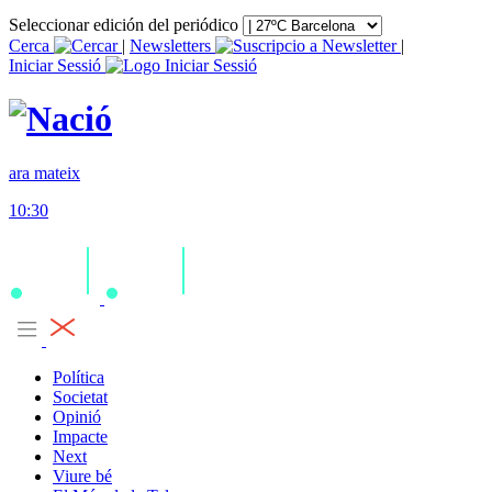
Seleccionar edición del periódico
Cerca
|
Newsletters
|
Iniciar Sessió
ara mateix
10:30
Política
Societat
Opinió
Impacte
Next
Viure bé