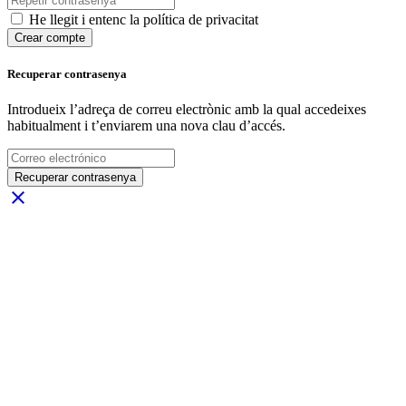
He llegit i entenc la política de privacitat
Crear compte
Recuperar contrasenya
Introdueix l’adreça de correu electrònic amb la qual accedeixes
habitualment i t’enviarem una nova clau d’accés.
Recuperar contrasenya
close