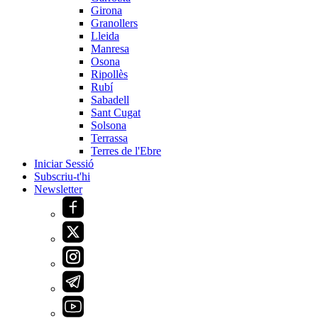
Girona
Granollers
Lleida
Manresa
Osona
Ripollès
Rubí
Sabadell
Sant Cugat
Solsona
Terrassa
Terres de l'Ebre
Iniciar Sessió
Subscriu-t'hi
Newsletter