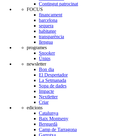
Contingut patrocinat
FOCUS
finançament
barcelona
sequera
habitatge
transparència
llengua
programes
Snooker
Úniqs
newsletter
Bon dia
El Despertador
La Setmanada
Sopa de dades
Impacte
Nextletter
Criar
edicions
Catalunya
Baix Montseny
Berguedà
Camp de Tarragona
Garrotxa