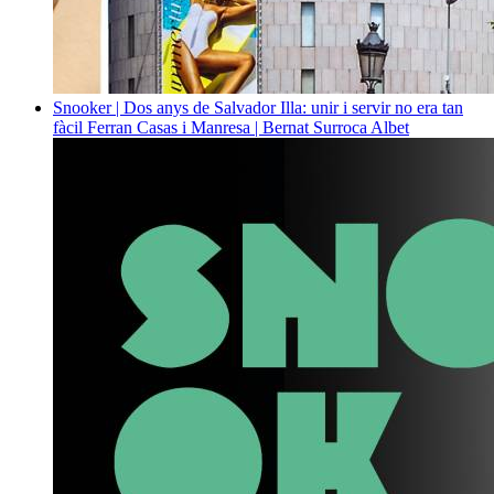
Snooker | Dos anys de Salvador Illa: unir i servir no era tan
fàcil
Ferran Casas i Manresa | Bernat Surroca Albet