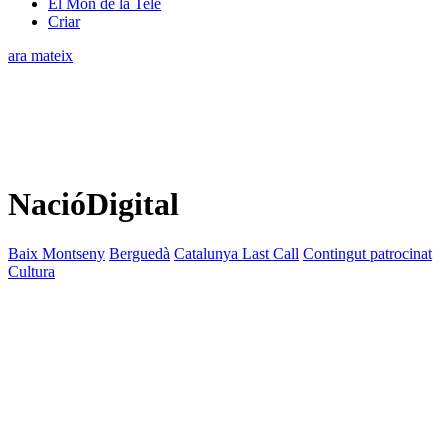
El Món de la Tele
Criar
ara mateix
NacióDigital
Baix Montseny
Berguedà
Catalunya Last Call
Contingut patrocinat
Cultura