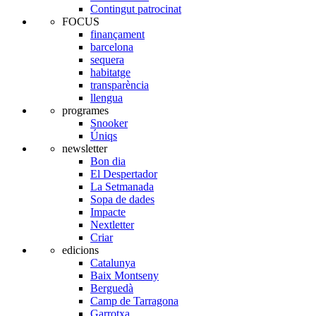
Contingut patrocinat
FOCUS
finançament
barcelona
sequera
habitatge
transparència
llengua
programes
Snooker
Úniqs
newsletter
Bon dia
El Despertador
La Setmanada
Sopa de dades
Impacte
Nextletter
Criar
edicions
Catalunya
Baix Montseny
Berguedà
Camp de Tarragona
Garrotxa