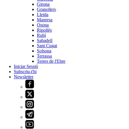
Girona
Granollers
Lleida
Manresa
Osona
Ripollès
Rubí
Sabadell
Sant Cugat
Solsona
Terrassa
Terres de l'Ebre
Iniciar Sessió
Subscriu-t'hi
Newsletter