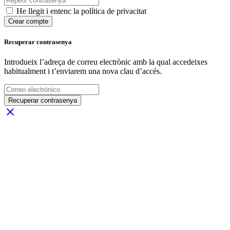
He llegit i entenc la política de privacitat
Crear compte
Recuperar contrasenya
Introdueix l’adreça de correu electrònic amb la qual accedeixes
habitualment i t’enviarem una nova clau d’accés.
Recuperar contrasenya
close