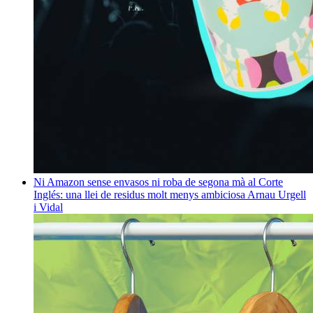
Ni Amazon sense envasos ni roba de segona mà al Corte
Inglés: una llei de residus molt menys ambiciosa
Arnau Urgell
i Vidal