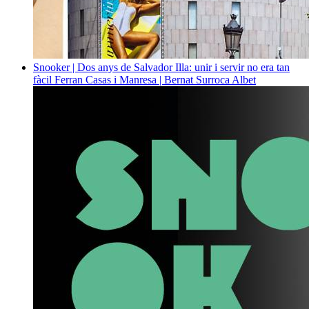
Snooker | Dos anys de Salvador Illa: unir i servir no era tan
fàcil
Ferran Casas i Manresa | Bernat Surroca Albet