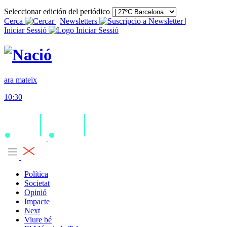
Seleccionar edición del periódico
Cerca
|
Newsletters
|
Iniciar Sessió
ara mateix
10:30
Política
Societat
Opinió
Impacte
Next
Viure bé