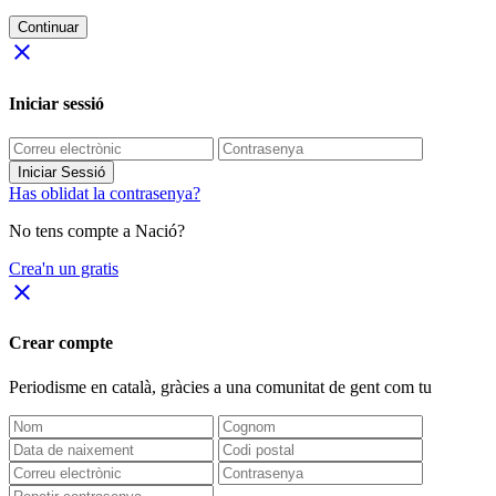
Continuar
close
Iniciar sessió
Iniciar Sessió
Has oblidat la contrasenya?
No tens compte a Nació?
Crea'n un gratis
close
Crear compte
Periodisme
en català
, gràcies a una comunitat de gent com tu