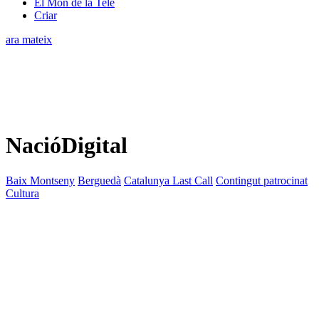
El Món de la Tele
Criar
ara mateix
NacióDigital
Baix Montseny
Berguedà
Catalunya Last Call
Contingut patrocinat
Cultura