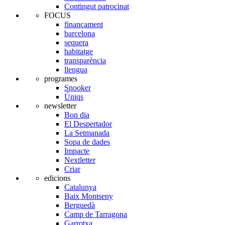
Contingut patrocinat
FOCUS
finançament
barcelona
sequera
habitatge
transparència
llengua
programes
Snooker
Úniqs
newsletter
Bon dia
El Despertador
La Setmanada
Sopa de dades
Impacte
Nextletter
Criar
edicions
Catalunya
Baix Montseny
Berguedà
Camp de Tarragona
Garrotxa