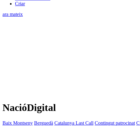
Criar
ara mateix
NacióDigital
Baix Montseny
Berguedà
Catalunya Last Call
Contingut patrocinat
C