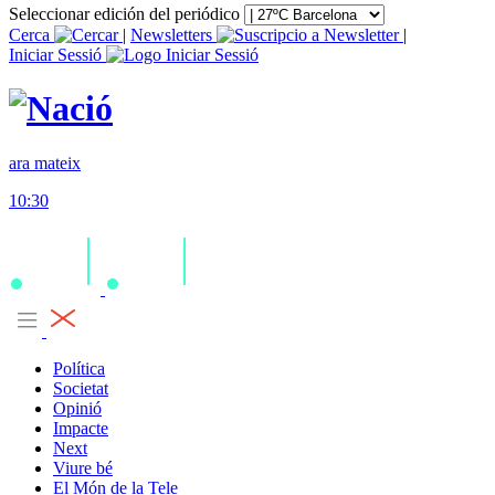
Seleccionar edición del periódico
Cerca
|
Newsletters
|
Iniciar Sessió
ara mateix
10:30
Política
Societat
Opinió
Impacte
Next
Viure bé
El Món de la Tele