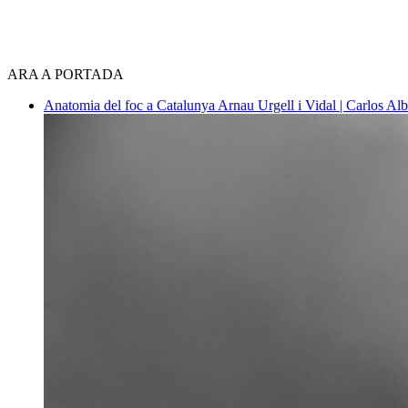
ARA A PORTADA
Anatomia del foc a Catalunya
Arnau Urgell i Vidal | Carlos Al