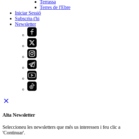
Terrassa
Terres de l'Ebre
Iniciar Sessió
Subscriu-t'hi
Newsletter
close
Alta Newsletter
Seleccioneu les newsletters que més us interessen i feu clic a
'Continuar'.