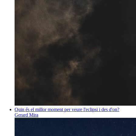
Quin és el millor moment per veure l'eclipsi i des d'on?
Gerard Mira