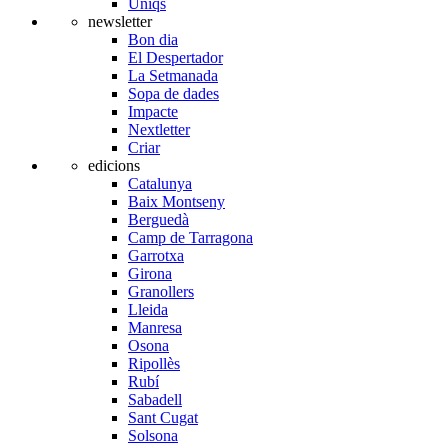
Úniqs
newsletter
Bon dia
El Despertador
La Setmanada
Sopa de dades
Impacte
Nextletter
Criar
edicions
Catalunya
Baix Montseny
Berguedà
Camp de Tarragona
Garrotxa
Girona
Granollers
Lleida
Manresa
Osona
Ripollès
Rubí
Sabadell
Sant Cugat
Solsona