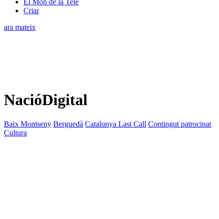
El Món de la Tele
Criar
ara mateix
NacióDigital
Baix Montseny
Berguedà
Catalunya Last Call
Contingut patrocinat
Cultura