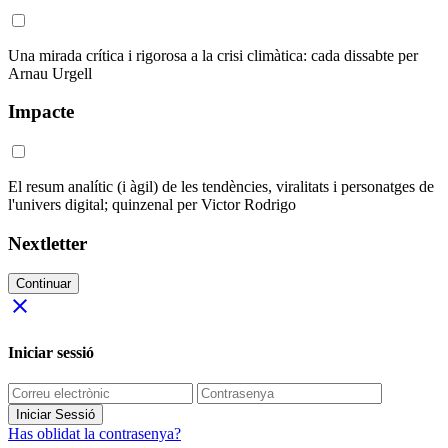
Una mirada crítica i rigorosa a la crisi climàtica: cada dissabte per
Arnau Urgell
Impacte
El resum analític (i àgil) de les tendències, viralitats i personatges de
l'univers digital; quinzenal per Victor Rodrigo
Nextletter
Continuar
close
Iniciar sessió
Iniciar Sessió
Has oblidat la contrasenya?