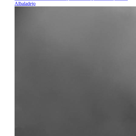
Albaladejo