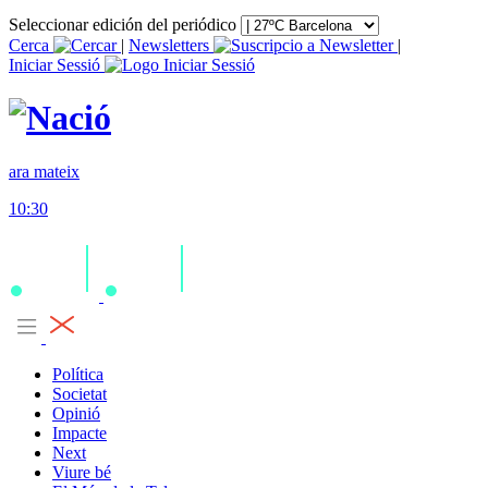
Seleccionar edición del periódico
Cerca
|
Newsletters
|
Iniciar Sessió
ara mateix
10:30
Política
Societat
Opinió
Impacte
Next
Viure bé