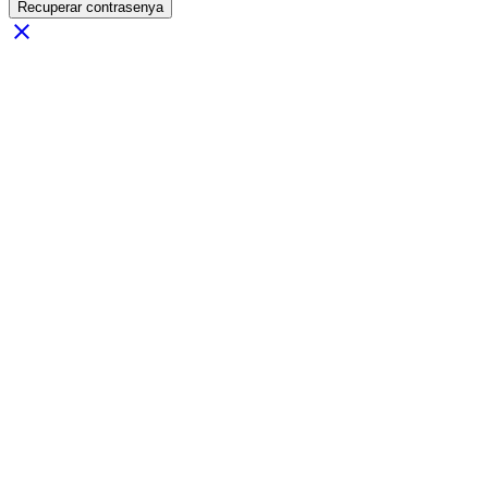
Recuperar contrasenya
close