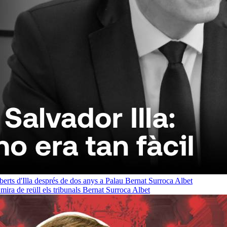
oberts d'Illa després de dos anys a Palau
Bernat Surroca Albet
ra de reüll els tribunals
Bernat Surroca Albet