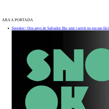
ARA A PORTADA
Snooker | Dos anys de Salvador Illa: unir i servir no era tan fàc