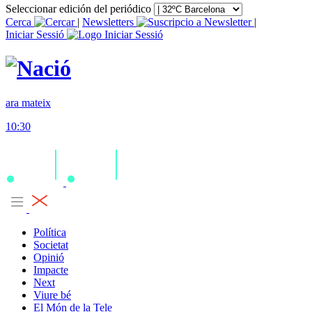
Seleccionar edición del periódico
Cerca
|
Newsletters
|
Iniciar Sessió
ara mateix
10:30
Política
Societat
Opinió
Impacte
Next
Viure bé
El Món de la Tele