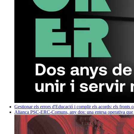
Gestionar els errors d'Educació i complir els acords: els fronts 
Aliança PSC-ERC-Comuns, any dos: una entesa operativa que mi