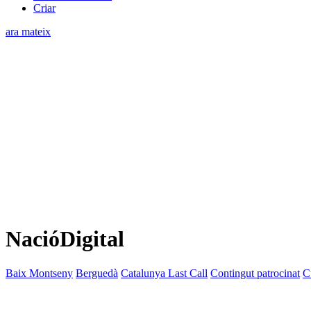
Criar
ara mateix
NacióDigital
Baix Montseny
Berguedà
Catalunya Last Call
Contingut patrocinat
C